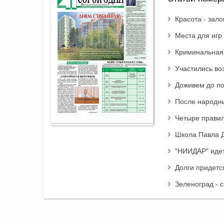
Красота - зало
Места для игр 
Криминальная 
Участились во
Доживем до п
После народн
Четыре правил
Школа Павла 
"НИИДАР" идет
Долги придетс
Зеленоград - 