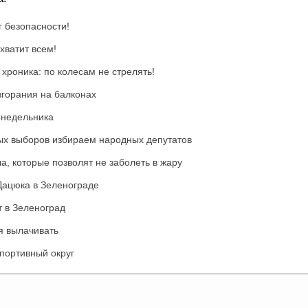
г безопасности!
хватит всем!
хроника: по колесам не стрелять!
згорания на балконах
онедельника
ых выборов избираем народных депутатов
а, которые позволят не заболеть в жару
Дацюка в Зеленограде
 в Зеленоград
я вылачивать
спортивный округ