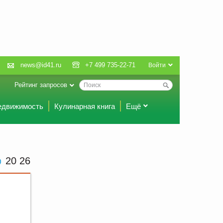
news@id41.ru
+7 499 735-22-71
Войти
Рейтинг запросов
едвижимость
Кулинарная книга
Ещё
20 26