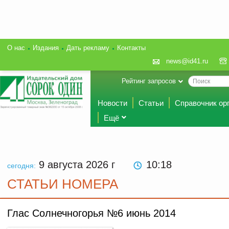
О нас
Издания
Дать рекламу
Контакты
news@id41.ru
Рейтинг запросов
Новости
Статьи
Справочник ор
Ещё
9 августа 2026
г
10:18
сегодня:
СТАТЬИ НОМЕРА
Глас Солнечногорья №6 июнь 2014