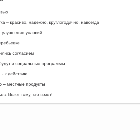
овью
ка – красиво, надежно, круглогодично, навсегда
 улучшение условий
еребьевке
ились согласием
 будут и социальные программы
 - к действию
ю – местные продукты
в: Везет тому, кто везет!