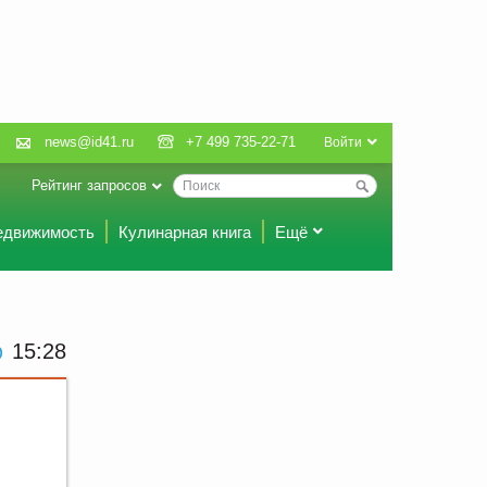
news@id41.ru
+7 499 735-22-71
Войти
Рейтинг запросов
едвижимость
Кулинарная книга
Ещё
15:28