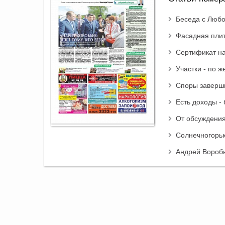
Беседа с Люб
Фасадная плит
Сертификат на
Участки - по ж
Споры заверш
Есть доходы -
От обсуждения
Солнечногорь
Андрей Воробье