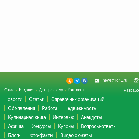
news@id41.ru
О нас
Издания
Дать рекламу
Контакты
Разрабо
Новости
Статьи
Справочник организаций
Объявления
Работа
Недвижимость
Кулинарная книга
Интервью
Анекдоты
Афиша
Конкурсы
Купоны
Вопросы-ответы
Блоги
Фото-факты
Видео сюжеты