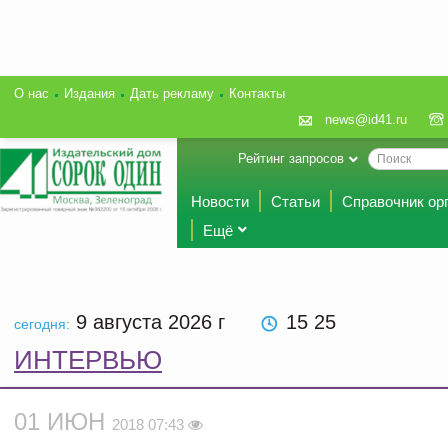
О нас
Издания
Дать рекламу
Контакты
news@id41.ru
Рейтинг запросов
Новости
Статьи
Справочник ор
Ещё
9 августа 2026
г
15 25
сегодня:
ИНТЕРВЬЮ
01 ИЮН
2018 07:43