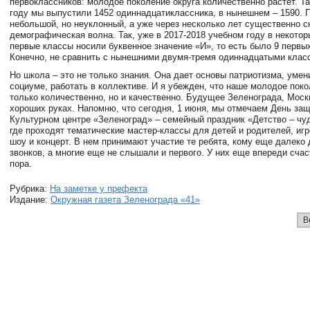
первоклассников: молодое поколение округа количественно растет. Т
году мы выпустили 1452 одиннадцатиклассника, в нынешнем – 1590. 
небольшой, но неуклонный, а уже через несколько лет существенно с
демографическая волна. Так, уже в 2017-2018 учебном году в некото
первые классы носили буквенное значение «И», то есть было 9 первы
Конечно, не сравнить с нынешними двумя-тремя одиннадцатыми клас
Но школа – это не только знания. Она дает основы патриотизма, умен
социуме, работать в коллективе. И я убежден, что наше молодое поко
только количественно, но и качественно. Будущее Зеленограда, Моск
хороших руках. Напомню, что сегодня, 1 июня, мы отмечаем День защ
Культурном центре «Зеленоград» – семейный праздник «Детство – чу
где проходят тематические мастер-классы для детей и родителей, иг
шоу и концерт. В нем принимают участие те ребята, кому еще далеко
звонков, а многие еще не слышали и первого. У них еще впереди сча
пора.
Рубрика:
На заметке у префекта
Издание:
Окружная газета Зеленограда «41»
В