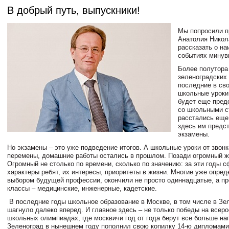
В добрый путь, выпускники!
Мы попросили п
Анатолия Никол
рассказать о н
событиях минув
Более полутора
зеленоградских
последние в св
школьные уроки.
будет еще предо
со школьными с
расстались еще 
здесь им предс
экзамены.
Но экзамены – это уже подведение итогов. А школьные уроки от звонк
перемены, домашние работы остались в прошлом. Позади огромный ж
Огромный не столько по времени, сколько по значению: за эти годы 
характеры ребят, их интересы, приоритеты в жизни. Многие уже опред
выбором будущей профессии, окончили не просто одиннадцатые, а п
классы – медицинские, инженерные, кадетские.
В последние годы школьное образование в Москве, в том числе в Зе
шагнуло далеко вперед. И главное здесь – не только победы на всер
школьных олимпиадах, где москвичи год от года берут все больше наг
Зеленоград в нынешнем году пополнил свою копилку 14-ю дипломами,