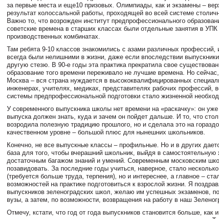
за первые места и еще10 призовых. Олимпиады, как и экзамены – вер
результат колоссальной работы, проходящей во всей системе столичн
Важно то, что возрожден институт предпрофессионального образован
советские времена в старших классах были отдельные занятия в УПК 
производственных комбинатах.
Там ребята 9-10 классов знакомились с азами различных профессий, 
всегда были нелишними в жизни, даже если впоследствии выпускник
другую стезю. В 90-е годы эта практика прекратила свое существован
образование того времени переживало не лучшие времена. Но сейчас,
Москва – вся страна нуждается в высококвалифицированных специал
инженерах, учителях, медиках, представителях рабочих профессий, 
системы предпрофессиональной подготовки стало жизненной необхо
У современного выпускника школы нет времени на «раскачку»: он уже
выпуска должен знать, куда и зачем он пойдет дальше. И то, что стол
возродила полезную традицию прошлого, но и сделала это на горазд
качественном уровне – большой плюс для нынешних школьников.
Конечно, не все выпускные классы – профильные. Но и в других дает
база для того, чтобы вчерашний школьник, выйдя в самостоятельную 
достаточным багажом знаний и умений. Современным московским шк
позавидовать. За последние годы учиться, наверное, стало нескольк
(требуется больше труда, терпения), но и интереснее, а главное – ст
возможностей на практике подготовиться к взрослой жизни. Я поздра
выпускников зеленоградских школ, желаю им успешных экзаменов, п
вузы, а затем, по возможности, возвращения на работу в наш Зеленог
Отмечу, кстати, что год от года выпускников становится больше, как и