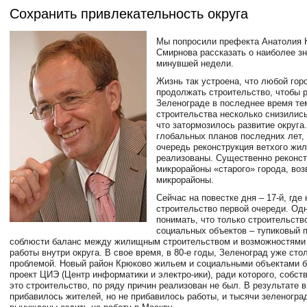
Сохранить привлекательность округа
Мы попросили префекта Анатолия 
Смирнова рассказать о наиболее з
минувшей недели.
Жизнь так устроена, что любой гор
продолжать строительство, чтобы р
Зеленограде в последнее время т
строительства несколько снизились
что затормозилось развитие округа
глобальных планов последних лет,
очередь реконструкция ветхого жи
реализованы. Существенно реконс
микрорайоны «старого» города, воз
микрорайоны.
Сейчас на повестке дня – 17-й, где
строительство первой очереди. Од
понимать, что только строительств
социальных объектов – тупиковый 
соблюсти баланс между жилищным строительством и возможностями 
работы внутри округа. В свое время, в 80-е годы, Зеленоград уже сто
проблемой. Новый район Крюково жильем и социальными объектами б
проект ЦИЭ (Центр информатики и электро-ики), ради которого, собст
это строительство, по ряду причин реализован не был. В результате в
прибавилось жителей, но не прибавилось работы, и тысячи зеленогра