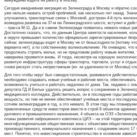
вынуждены ездить на работу в Москву.
Сегодня ежедневная миграция из Зеленограда в Москву и обратно сох
уже нельзя назвать острой проблемой, как несколько лет назад. Знач
улучшились транспортные связи с Москвой, достроен 4-й путь железн
возведена развязка на 37-м км Ленинградского шоссе, вступил в дейс
– трасса М-11. Да и в самом Зеленограде появилось немало новых ра
Достаточно сказать, что, по данным Центра занятости населения, кол
в округе превышает количество официально зарегистрированных безра
сейчас зеленоградцы ездят в Москву не от безысходности (потому что
варианта нет), а по собственному волеизъявлению. Но очевидно, что
продолжать строить жилье, но не предложим работу новым жителям, 
наверняка проявится вновь. И тогда, несмотря на хорошую экологичес
развитую инфраструктуру сферы транспорта, торговли, услуг и отдых
снова рискует стать непрестижным (из- за удаленности от Москвы) с
Для того чтобы округ был самодостаточным, развивался действитель
необходимо создавать новые учебные и рабочие места, обеспечиват
возможность учиться и работать недалеко от дома. Так, недавно с п
депутата ГД И.Белых удалось решить вопрос о сохранении в Зеленог
медицинского колледжа. Действительно, он в последние годы работае
мощность, но тем не менее обеспечивает учебные места и последую
сотням зеленоградцев в год, а это немало. В этом году мы планируем
привлеченных средств инвесторов ввести в строй 8 объектов админис
делового и промышленного назначения, 4 объекта на ОЭЗ «Зеленогр
планы развития заброшенного комплекса ЦИЭ – на этой территории р
многофункциональная общественная зона с объектами общественного
производственного, коммунального назначения с созданием около 17 
мест. Понятно, что инвестиционное строительство в основном зависит