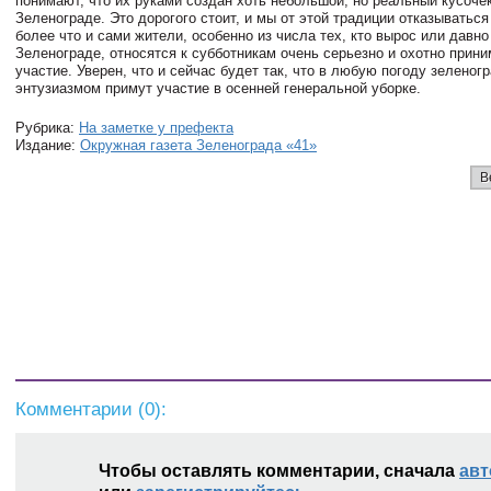
понимают, что их руками создан хоть небольшой, но реальный кусоче
Зеленограде. Это дорогого стоит, и мы от этой традиции отказываться
более что и сами жители, особенно из числа тех, кто вырос или давно
Зеленограде, относятся к субботникам очень серьезно и охотно прини
участие. Уверен, что и сейчас будет так, что в любую погоду зеленог
энтузиазмом примут участие в осенней генеральной уборке.
Рубрика:
На заметке у префекта
Издание:
Окружная газета Зеленограда «41»
В
Комментарии (
0
):
Чтобы оставлять комментарии, сначала
авт