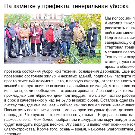
На заметке у префекта: генеральная уборка
Мы попросили п
Анатолия Никол
рассказать о н
событиях минув
Подготовка к зи
завершающую фа
стартовал трад
месячник благоу
Технически округ
столица, уже го
прошла общемо
проверка состояния уборочной техники, оснащения дворников. Еще до
проверено состояние жилых и нежилых зданий, подписаны паспорта го
просто отчетный документ – это, в первую очередь, ответственность з
зимней эксплуатации не возникнет аварийных ситуаций, что все сист
испытаны, если необходимо – отремонтированы. И ранний пуск тепла 
прохладных сентябрьских дней подтвердил, что с этой частью работы
в срок и качественно: у нас не было никаких сбоев. Осталось сделать
листву там, где она мешает – сейчас как раз пошел сезон интенсивно
Посмотреть состояние дворов – малых архитектурных форм, детских 
площадок. Что нужно – отремонтировать, отмыть. Еще раз основател
парковые зоны. Чем более прибранным и аккуратным округ войдет в з
будет наводить порядок весной. Эту задачу и выполняет осенний мес
благоустройства. Кроме того, осень – время, наиболее благоприятное
деревьев.