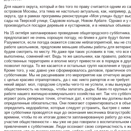
Для нашего округа, который и без того по праву считается одним из 
островков Москвы, эта тема не настолько актуальна, как, например, 
округа, где в рамках программы реконструкции «Моя улица» будут в
сады на Тверской улице, Садовом кольце, Новом Арбате. Однако и у 
производиться посадки деревьев и кустарников, и в немалых объемах
На 15 октября запланировано проведение общегородского субботника.
предполагают не очень хорошую погоду, но ближе к дате будут более
Разумеется, если погода окажется совсем неблагоприятной, мы не ст
работе школьников, предложим меньшие объемы работы для ветерано
будем смотреть по месту. Но даже при таких условиях в том, что все
выполнены, сомнений нет. Ведь те же школьники, как правило, работа
собственных территориях и вполне могут привести их в порядок в друг
позволит погода. То же касается и остальных групп населения и труд
Кроме того, у нас давно уже сформировалось деловое, практичное от
субботникам. Мы не расцениваем это мероприятие как отчетную акцию
с целью красиво отрапортовать, да с нас никто рапортов и не требует.
некий аврал: мол, городские службы чего-то не успели, и мы вынужде
общественность на помощь, чтобы залатать дыры. Каких-то крупных 
работе нашего жилищно-коммунального хозяйства нет. Так что субботн
играют роль реперных точек, отчетных дат, к которым мы должны вып
определенные обязательства. Они помогают сориентироваться в объе
определить недоработки, которые следует устранить, быстрее с ними 
зря субботники проводятся еще до окончания месячника благоустройс
времени, чтобы по их итогам довести запланированную работу до конц
участия общественности – мы уже не раз говорили о воспитательном 
привлечения к субботникам. Люди осознают свою сопричастность к жи