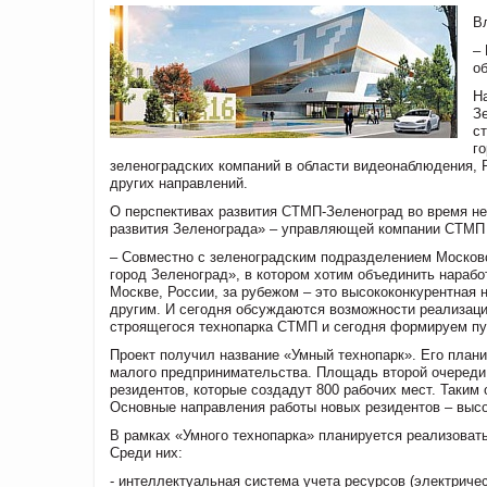
В
–
о
Н
З
с
г
зеленоградских компаний в области видеонаблюдения, R
других направлений.
О перспективах развития СТМП-Зеленоград во время не
развития Зеленограда» – управляющей компании СТМП
– Совместно с зеленоградским подразделением Москов
город Зеленоград», в котором хотим объединить нарабо
Москве, России, за рубежом – это высококонкурентная 
другим. И сегодня обсуждаются возможности реализаци
строящегося технопарка СТМП и сегодня формируем пул
Проект получил название «Умный технопарк». Его плани
малого предпринимательства. Площадь второй очереди с
резидентов, которые создадут 800 рабочих мест. Таким 
Основные направления работы новых резидентов – высок
В рамках «Умного технопарка» планируется реализовать
Среди них:
- интеллектуальная система учета ресурсов (электрич