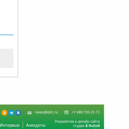
news@id41.ru
+7 499 735-22-71
Разработка и дизайн сайта
Интервью
Анекдоты
студия
RuSoft