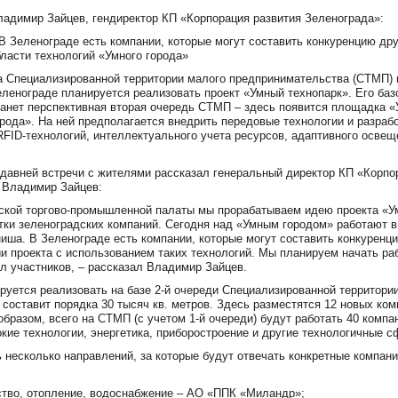
ладимир Зайцев, гендиректор КП «Корпорация развития Зеленограда»:
 В Зеленограде есть компании, которые могут составить конкуренцию др
бласти технологий «Умного города»
а Специализированной территории малого предпринимательства (СТМП) 
еленограде планируется реализовать проект «Умный технопарк». Его баз
танет перспективная вторая очередь СТМП – здесь появится площадка «
орода». На ней предполагается внедрить передовые технологии и разраб
FID-технологий, интеллектуального учета ресурсов, адаптивного освещ
давней встречи с жителями рассказал генеральный директор КП «Корпо
 Владимир Зайцев:
ской торгово-промышленной палаты мы прорабатываем идею проекта «
тки зеленоградских компаний. Сегодня над «Умным городом» работают в
ниша. В Зеленограде есть компании, которые могут составить конкуренц
и проекта с использованием таких технологий. Мы планируем начать ра
 участников, – рассказал Владимир Зайцев.
руется реализовать на базе 2-й очереди Специализированной территори
оставит порядка 30 тысяч кв. метров. Здесь разместятся 12 новых ком
образом, всего на СТМП (с учетом 1-й очереди) будут работать 40 компа
ие технологии, энергетика, приборостроение и другие технологичные с
 несколько направлений, за которые будут отвечать конкретные компани
ество, отопление, водоснабжение – АО «ППК «Миландр»;