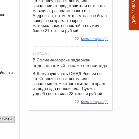
г.о. Солнечногорск поступило
заявление от представителя сетевого
магазина, расположенного в п.
рон;
Андреевка, о том, что в магазине была
совершена кража товарно-
материальных ценностей на сумму
более 21 тысячи рублей.
Комментарии (0)
23.07.2026
.
В Солнечногорске задержан
подозреваемый в краже велосипеда
 к
области
В Дежурную часть ОМВД России по
г.о. Солнечногорск поступило
заявление от местного жителя о краже
из подъезда велосипеда. Сумма
ущерба составила 22 тысячи рублей.
Комментарии (0)
печати