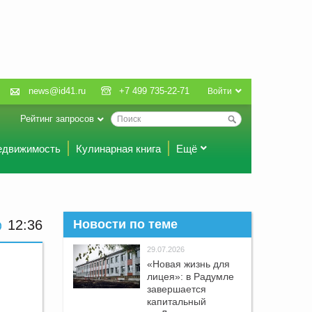
news@id41.ru
+7 499 735-22-71
Войти
Рейтинг запросов
едвижимость
Кулинарная книга
Ещё
12:36
Новости по теме
29.07.2026
«Новая жизнь для
лицея»: в Радумле
завершается
капитальный