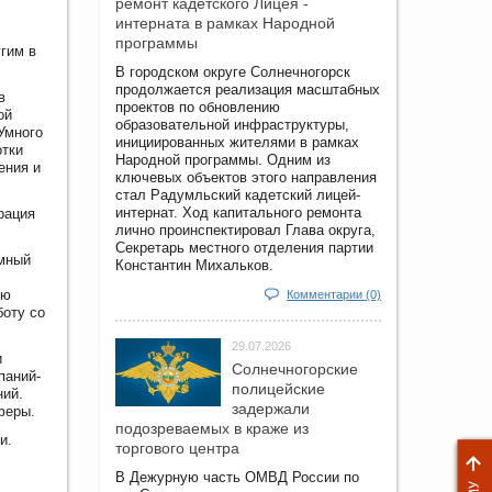
ремонт кадетского Лицея -
интерната в рамках Народной
программы
угим в
В городском округе Солнечногорск
продолжается реализация масштабных
в
проектов по обновлению
ой
образовательной инфраструктуры,
Умного
инициированных жителями в рамках
отки
Народной программы. Одним из
ения и
ключевых объектов этого направления
стал Радумльский кадетский лицей-
интернат. Ход капитального ремонта
рация
лично проинспектировал Глава округа,
Секретарь местного отделения партии
Умный
Константин Михальков.
ию
Комментарии (0)
боту со
29.07.2026
и
Солнечногорские
паний-
полицейские
ний.
задержали
феры.
подозреваемых в краже из
и.
торгового центра
В Дежурную часть ОМВД России по