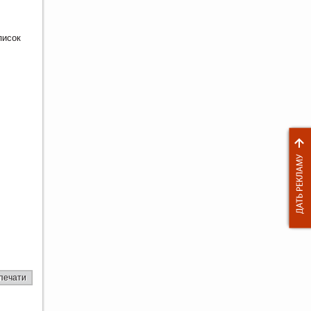
писок
печати