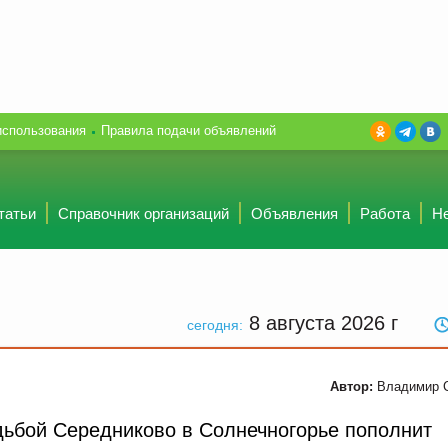
использования
Правила подачи объявлений
татьи
Справочник организаций
Объявления
Работа
Н
8 августа 2026
г
сегодня:
Автор:
Владимир 
садьбой Середниково в Солнечногорье пополнит