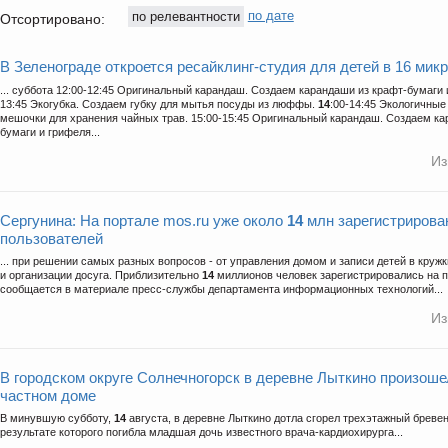
по релевантности
по дате
Отсортировано:
В Зеленограде откроется ресайклинг-студия для детей в 16 мик
... суббота 12:00-12:45 Оригинальный карандаш. Создаем карандаши из крафт-бумаги и
13:45 Экогубка. Создаем губку для мытья посуды из люффы.
14
:00-14:45 Экологичны
мешочки для хранения чайных трав. 15:00-15:45 Оригинальный карандаш. Создаем ка
бумаги и грифеля...
Из
Сергунина: На портале mos.ru уже около
14
млн зарегистрирова
пользователей
... при решении самых разных вопросов - от управления домом и записи детей в кружк
и организации досуга. Приблизительно
14
миллионов человек зарегистрировались на п
сообщается в материале пресс-службы департамента информационных технологий...
Из
В городском округе Солнечногорск в деревне Лыткино произоше
частном доме
В минувшую субботу,
14
августа, в деревне Лыткино дотла сгорел трехэтажный бреве
результате которого погибла младшая дочь известного врача-кардиохирурга...