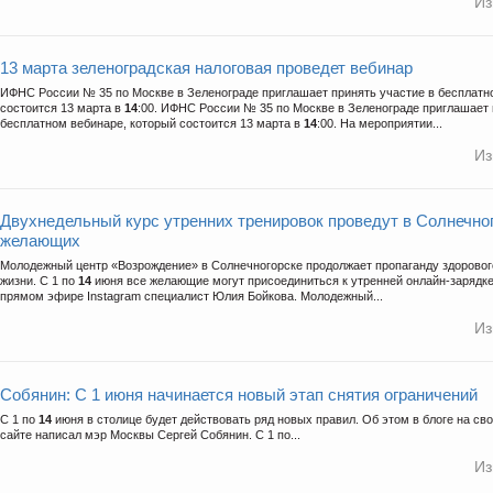
Из
13 марта зеленоградская налоговая проведет вебинар
ИФНС России № 35 по Москве в Зеленограде приглашает принять участие в бесплатн
состоится 13 марта в
14
:00. ИФНС России № 35 по Москве в Зеленограде приглашает 
бесплатном вебинаре, который состоится 13 марта в
14
:00. На мероприятии...
Из
Двухнедельный курс утренних тренировок проведут в Солнечно
желающих
Молодежный центр «Возрождение» в Солнечногорске продолжает пропаганду здорового
жизни. С 1 по
14
июня все желающие могут присоединиться к утренней онлайн-зарядке,
прямом эфире Instagram специалист Юлия Бойкова. Молодежный...
Из
Собянин: С 1 июня начинается новый этап снятия ограничений
С 1 по
14
июня в столице будет действовать ряд новых правил. Об этом в блоге на с
сайте написал мэр Москвы Сергей Собянин. С 1 по...
Из