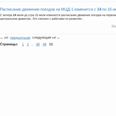
Расписание движения поездов на МЦД-1 изменится с
14
по 16 и
С вечера
14
июля до утра 16 июля изменится расписание движения поездов на перво
центральном диаметре. Это связано с работами по развитию...
Из
←
предыдущая
следующая
→
ctrl
ctrl
Страницы:
1
2
...
48
49
50