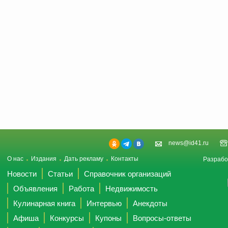
news@id41.ru
О нас
Издания
Дать рекламу
Контакты
Разрабо
Новости
Статьи
Справочник организаций
Объявления
Работа
Недвижимость
Кулинарная книга
Интервью
Анекдоты
Афиша
Конкурсы
Купоны
Вопросы-ответы