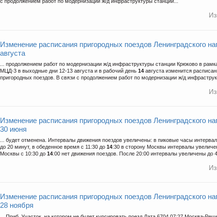
с продолжением работ по модернизации ж/д инфраструктуры станции...
Из
Изменение расписания пригородных поездов Ленинградского на
августа
... продолжением работ по модернизации ж/д инфраструктуры станции Крюково в рамка
МЦД-3 в выходные дни 12-13 августа и в рабочий день
14
августа изменится расписан
пригородных поездов. В связи с продолжением работ по модернизации ж/д инфраструк
Из
Изменение расписания пригородных поездов Ленинградского на
30 июня
... будет отменена. Интервалы движения поездов увеличены: в пиковые часы интерва
до 20 минут, в обеденное время с 11:30 до
14
:30 в сторону Москвы интервалы увеличен
Москвы с 10:30 до
14
:00 нет движения поездов. После 20:00 интервалы увеличены до 40
Из
Изменение расписания пригородных поездов Ленинградского на
28 ноября
... Приб. Участок, на котором не будет курсировать поезд Дата 6704 07:27 Москва-Ре