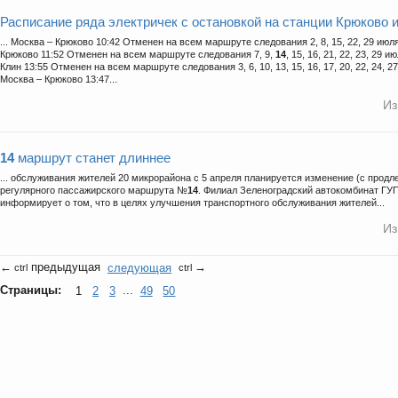
Расписание ряда электричек с остановкой на станции Крюково 
... Москва – Крюково 10:42 Отменен на всем маршруте следования 2, 8, 15, 22, 29 июл
Крюково 11:52 Отменен на всем маршруте следования 7, 9,
14
, 15, 16, 21, 22, 23, 29 
Клин 13:55 Отменен на всем маршруте следования 3, 6, 10, 13, 15, 16, 17, 20, 22, 24, 27
Москва – Крюково 13:47...
Из
14
маршрут станет длиннее
... обслуживания жителей 20 микрорайона с 5 апреля планируется изменение (с прод
регулярного пассажирского маршрута №
14
. Филиал Зеленоградский автокомбинат ГУ
информирует о том, что в целях улучшения транспортного обслуживания жителей...
Из
←
предыдущая
следующая
→
ctrl
ctrl
Страницы:
1
2
3
...
49
50