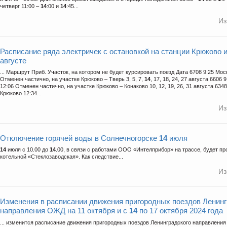
четверг 11:00 –
14
:00 и
14
:45...
Из
Расписание ряда электричек с остановкой на станции Крюково 
августе
... Маршрут Приб. Участок, на котором не будет курсировать поезд Дата 6708 9:25 Мос
Отменен частично, на участке Крюково – Тверь 3, 5, 7,
14
, 17, 18, 24, 27 августа 6606
12:06 Отменен частично, на участке Крюково – Конаково 10, 12, 19, 26, 31 августа 6348
Крюково 12:34...
Из
Отключение горячей воды в Солнечногорске
14
июля
14
июля с 10.00 до
14
.00, в связи с работами ООО «Интелприбор» на трассе, будет пр
котельной «Стеклозаводская». Как следствие...
Из
Изменения в расписании движения пригородных поездов Ленинг
направления ОЖД на 11 октября и с
14
по 17 октября 2024 года
... изменится расписание движения пригородных поездов Ленинградского направлени