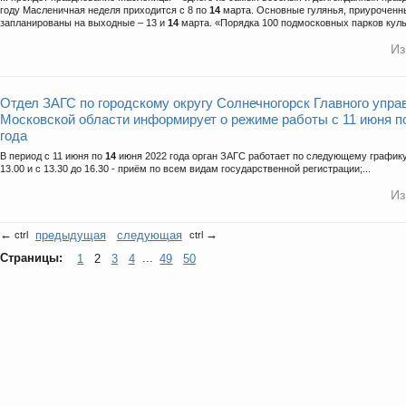
году Масленичная неделя приходится с 8 по
14
марта. Основные гулянья, приуроченн
запланированы на выходные – 13 и
14
марта. «Порядка 100 подмосковных парков куль
Из
Отдел ЗАГС по городскому округу Солнечногорск Главного упр
Московской области информирует о режиме работы с 11 июня 
года
В период с 11 июня по
14
июня 2022 года орган ЗАГС работает по следующему графику: 
13.00 и с 13.30 до 16.30 - приём по всем видам государственной регистрации;...
Из
←
предыдущая
следующая
→
ctrl
ctrl
Страницы:
1
2
3
4
...
49
50