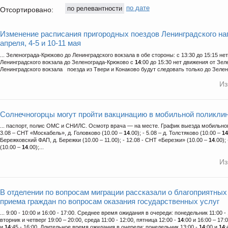
по релевантности
по дате
Отсортировано:
Изменение расписания пригородных поездов Ленинградского на
апреля, 4-5 и 10-11 мая
... Зеленограда-Крюково до Ленинградского вокзала в обе стороны: с 13:30 до 15:15 не
Ленинградского вокзала до Зеленограда-Крюково c
14
:00 до 15:30 нет движения от Зе
Ленинградского вокзала поезда из Твери и Конаково будут следовать только до Зелен
Из
Солнечногорцы могут пройти вакцинацию в мобильной поликли
... паспорт, полис ОМС и СНИЛС. Осмотр врача — на месте. График выезда мобильного
3.08 – СНТ «Москабель», д. Головково (10.00 –
14
.00); - 5.08 – д. Толстяково (10.00 –
14
Бережковский ФАП, д. Бережки (10.00 – 11.00); - 12.08 - СНТ «Березки» (10.00 –
14
.00);
(10.00 –
14
.00);...
Из
В отделении по вопросам миграции рассказали о благоприятных
приема граждан по вопросам оказания государственных услуг
... 9:00 - 10:00 и 16:00 - 17:00. Среднее время ожидания в очереди: понедельник 11:00 - 1
вторник и четверг 19:00 – 20:00, среда 11:00 - 12:00, пятница 12:00 -
14
:00 и 16:00 – 17:
и
14
:45 - 16:00. Длительное время ожидания в очереди: понедельник 13:00 -
14
:00 и
14
: