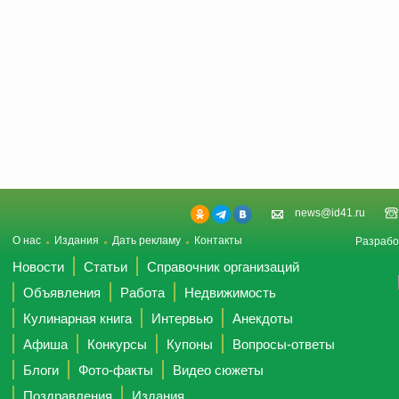
news@id41.ru
О нас
Издания
Дать рекламу
Контакты
Разрабо
Новости
Статьи
Справочник организаций
Объявления
Работа
Недвижимость
Кулинарная книга
Интервью
Анекдоты
Афиша
Конкурсы
Купоны
Вопросы-ответы
Блоги
Фото-факты
Видео сюжеты
Поздравления
Издания