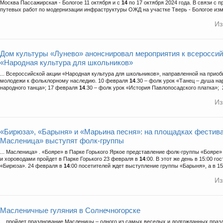
Москва Пассажирская - Бологое 11 октября и с
14
по 17 октября 2024 года. В связи с 
путевых работ по модернизации инфраструктуры ОЖД на участке Тверь - Бологое изм
Из
Дом культуры «Лунево» анонснировал мероприятия к всероссий
«Народная культура для школьников»
... Всероссийской акции «Народная культура для школьников», направленной на прио
молодежи к фольклорному наследию. 10 февраля
14
.30 – фолк урок «Танец – душа н
народного танца»; 17 февраля
14
.30 – фолк урок «История Павлопосадского платка»; 
Из
«Бирюза», «Барыня» и «Марьина песня»: на площадках фестив
Масленица» выступят фолк-группы
... Масленица» . «Бояре» в Парке Горького Яркое представление фолк-группы «Бояре»
и хороводами пройдет в Парке Горького 23 февраля в
14
:00. В этот же день в 15:00 г
«Бирюза». 24 февраля в
14
:00 посетителей ждет выступление группы «Барыня», а в 15: 
Из
Масленичные гуляния в Солнечногорске
... пройдет празднование Масленицы – одного из самых веселых и долгожданных празд