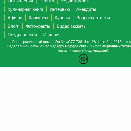
Объявления
Работа
Недвижимость
Кулинарная книга
Интервью
Анекдоты
Афиша
Конкурсы
Купоны
Вопросы-ответы
Блоги
Фото-факты
Видео сюжеты
Поздравления
Издания
Регистрационный номер: Эл № ФС77-73814 от 28 сентября 2018 г., за
Федеральной службой по надзору в сфере связи, информационных техно
коммуникаций (Роскомнадзор).