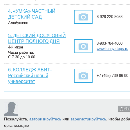
4. «УМКА» ЧАСТНЫЙ
ДЕТСКИЙ САД
8-926-220-8058
Алабушево
5. ДЕТСКИЙ ДОСУГОВЫЙ
ЦЕНТР ПОЛНОГО ДНЯ
8-903-784-4000
4-й мкрн
www.funnysteps.ru
Часы работы:
C 7.30 до 19.00
6. КОЛЛЕДЖ АБИТ-
Российский новый
+7 (495) 739-86-90
университет
Добав
Пожалуйста,
авторизируйтесь
или
зарегистрируйтесь
, чтобы доб
организацию