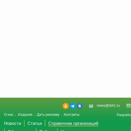
news@id41.ru
О нас
Издания
Дать рекламу
Контакты
Разрабо
Новости
Статьи
Справочник организаций