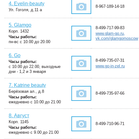
4. Evelin-beauty
8-967-189-14-18
Ул. Гоголя, д.11 а
5. Glamgo
8-499-717-99-83
Корп. 1432
www.glam-go.ru,
Часы работы:
vk.com/glamgomoscow
пн-вс с 10.00 до 20.00
6. Go
8-499-735-07-31
Часы работы:
www.go-in-zel.ru
с 10.00 до 22.00, выходные
дни - 1,2 и 3 января
7. Katrine beauty
Берёзовая ал., д.8
8-499-735-97-66
Часы работы:
ежедневно с 10.00 до 21.00
8. Август
Корп. 1145
8-499-710-96-71
Часы работы:
ежедневно с 9.00 до 21.00