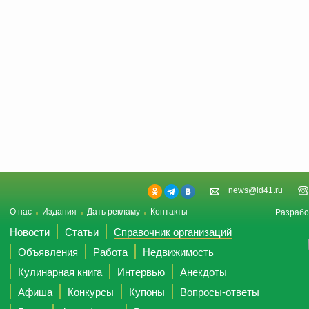
news@id41.ru
О нас
Издания
Дать рекламу
Контакты
Разрабо
Новости
Статьи
Справочник организаций
Объявления
Работа
Недвижимость
Кулинарная книга
Интервью
Анекдоты
Афиша
Конкурсы
Купоны
Вопросы-ответы