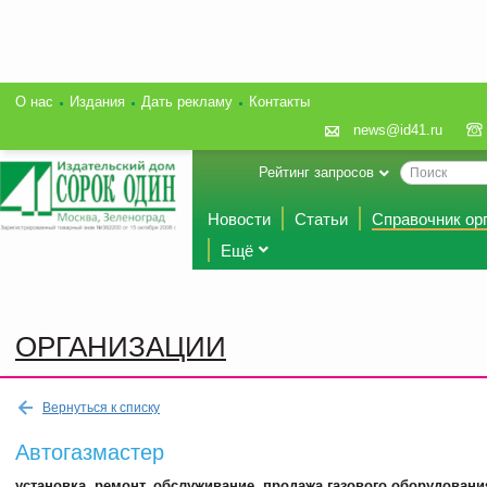
О нас
Издания
Дать рекламу
Контакты
news@id41.ru
Рейтинг запросов
Новости
Статьи
Справочник ор
Ещё
ОРГАНИЗАЦИИ
Вернуться к списку
Автогазмастер
установка, ремонт, обслуживание, продажа газового оборудовани