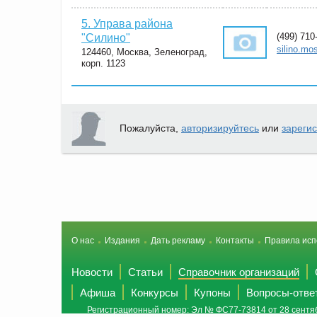
5. Управа района
(499) 710
"Силино"
silino.mos
124460, Москва, Зеленоград,
корп. 1123
Пожалуйста,
авторизируйтесь
или
зареги
О нас
Издания
Дать рекламу
Контакты
Правила исп
Новости
Статьи
Справочник организаций
Афиша
Конкурсы
Купоны
Вопросы-отве
Регистрационный номер: Эл № ФС77-73814 от 28 сентяб