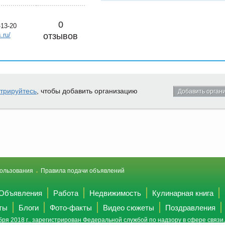
0
-13-20
.ru/
отзывов
стрируйтесь
, чтобы добавить организацию
Добавить орган
ользования
Правила подачи объявлений
Объявления
Работа
Недвижимость
Кулинарная книга
ты
Блоги
Фото-факты
Видео сюжеты
Поздравления
ря 2018 г., зарегистрирован Федеральной службой по надзору в сфере связ