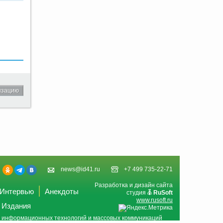
изацию
news@id41.ru
+7 499 735-22-71
Разработка и дизайн сайта
Интервью
Анекдоты
студия
RuSoft
www.rusoft.ru
Издания
и, информационных технологий и массовых коммуникаций