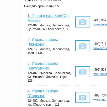
Найдено организаций: 5
1. Префектура ЗелАО г.
(495) 957
Москвы
www.zelao
124482, Москва, Зеленоград,
Центральный проспект, д. 1
2. Управа района
(499) 717
"Крюково"
krukovo.
124617, Москва, Зеленоград,
корп. 1444
3. Управа района
"Матушкино"
(495) 536
124482, г.Москва, Зеленоград,
matushki
ул. Николая Злобина, корп.
128
4. Управа района
(499) 734
"Савелки"
www.save
124482, Москва, Зеленоград,
ул. Юности, корп. 311