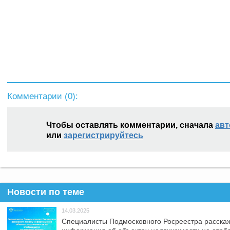
Комментарии (
0
):
Чтобы оставлять комментарии, сначала
авт
или
зарегистрируйтесь
Новости по теме
14.03.2025
Специалисты Подмосковного Росреестра расскаж