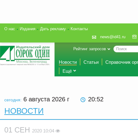
О нас
Издания
Дать рекламу
Контакты
news@id41.ru
Рейтинг запросов
Новости
Статьи
Справочник ор
Ещё
6 августа 2026
г
20:52
сегодня:
НОВОСТИ
01 СЕН
2020 10:04