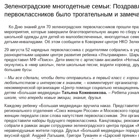
Зеленоградские многодетные семьи: Поздрав
первоклассников было трогательным и замеч
Ко Дню знаний для 70 зеленоградских первоклассников прошли пр
мероприятия, которые завершили благотворительную акцию по сбору 
школьной одежды для детей из малообеспеченных, многодетных семе
детьми-инвалидами. Об этом сообщили в Коворкинг-центре НКО Зеле
29 августа 52 нарядных первоклассника с родителями собрались в у
разноцветными шарами центре развития ребенка «Ультрамарин». Шар
предоставил МФ «Поиск». Дети вместе с артистами ансамбля «Нотный
окунулись в «мир школы», пели школьные песни, водили хоровод, др
большие бусы.
– Мы все сделали, чтобы дети отправились в первый класс с хоро
любопытством и интересом к знаниям,
– комментирует организатор 
некоммерческой организации «Центр помощи социально незащищенн
детям «Большая медведица»
Татьяна Кожевникова.
– Ребята узнал
школе, что впереди новые эмоции, знания, друзья.
Каждому ребенку «Большая медведица» вручила наказ. Представите
регионального отделения «Союз женщин России» и Московского город
женщин передали свои слова напутствия первоклассникам. Эти орган
предоставили наборы будущего первоклассника. Канцтовары, рюкзаки
собрали в рамках акции сотрудники зеленоградского центра продаж «
неравнодушные жители города. Друзья «Большой медведицы» порадо
вкусной едой: Андрей Латышев, Григори Туманян и «Царский пряник»