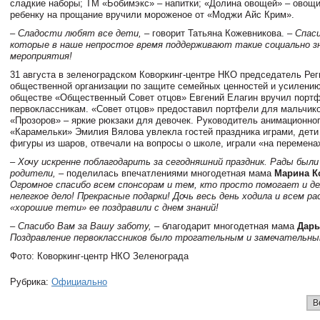
сладкие наборы; ТМ «Бобимэкс» – напитки; «Долина овощей» – овощ
ребенку на прощание вручили мороженое от «Моджи Айс Крим».
– Сладости любят все дети,
– говорит Татьяна Кожевникова. –
Спаси
которые в наше непростое время поддерживают такие социально з
мероприятия!
31 августа в зеленоградском Коворкинг-центре НКО председатель Ре
общественной организации по защите семейных ценностей и усилению
обществе «Общественный Совет отцов» Евгений Елагин вручил порт
первоклассникам. «Совет отцов» предоставил портфели для мальчик
«Прозоров» – яркие рюкзаки для девочек. Руководитель анимационног
«Карамельки» Эмилия Вялова увлекла гостей праздника играми, дети
фигуры из шаров, отвечали на вопросы о школе, играли «на перемена
– Хочу искренне поблагодарить за сегодняшний праздник. Рады были 
родители,
– поделилась впечатлениями многодетная мама
Марина К
Огромное спасибо всем спонсорам и тем, кто просто помогает и д
нелегкое дело! Прекрасные подарки! Дочь весь день ходила и всем ра
«хорошие тети» ее поздравили с днем знаний!
– Спасибо Вам за Вашу заботу,
– благодарит многодетная мама
Дарь
Поздравление первоклассников было трогательным и замечательны
Фото: Коворкинг-центр НКО Зеленограда
Рубрика:
Официально
В