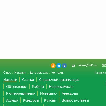
news@id41.ru
О нас
Издания
Дать рекламу
Контакты
Разрабо
Новости
Статьи
Справочник организаций
Объявления
Работа
Недвижимость
Кулинарная книга
Интервью
Анекдоты
Афиша
Конкурсы
Купоны
Вопросы-ответы