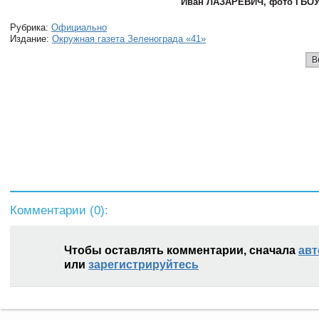
Иван ЛАЗАРЕВИЧ, фото ГБОУ
Рубрика:
Официально
Издание:
Окружная газета Зеленограда «41»
В
Комментарии (
0
):
Чтобы оставлять комментарии, сначала
авт
или
зарегистрируйтесь