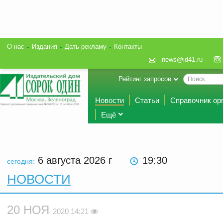
О нас
Издания
Дать рекламу
Контакты
news@id41.ru
Рейтинг запросов
Новости
Статьи
Справочник ор
Ещё
6 августа 2026
г
19:30
сегодня:
НОВОСТИ
20 НОЯ
2020 14:21