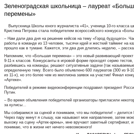
Зеленоградская школьница – лауреат «Боль
перемены»
Выпускница Школы юного журналиста «41», ученица 10-го класса 
Кристина Петрова стала победителем всероссийского конкурса «Бол
– Нам дали два дня на решение кейсов на тему «Город будущего». Ч
работы в команде из 13 человек, тысячи идей и жесткий тайминг на 
прошло как в тумане. Кажется, эти два дня длились неделю, – расска
Напомним, что «Большая перемена» – это новый развивающий проект
9-11-х классов. Конкурсанты в игровой форме проходят серию тестов,
разбившись на команды, решают ситуативные задачи (так называемые
определенную тему. Всего было объявлено 600 лауреатов (300 из 9-10
из 11-х), но это более чем из миллиона заявок на участие! Финал кон
«Артеке».
Победителей в режиме видеоконференции поздравил президент Росс
Путин.
– Во время объявления победителей организаторы пригласили некотор
за кулисы…
Мы собираемся за сценой и понимаем, что мы победители! – делится 
Через пару минут я слышу, как называют мое направление, затем мо
выхожу на сцену «Артек-арены», мне вручают заветный сертификат, и
понимаю, что в жизни нет ничего невозможного!