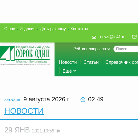
О нас
Издания
Дать рекламу
Контакты
news@id41.ru
Рейтинг запросов
Новости
Статьи
Справочник ор
Ещё
9 августа 2026
г
02 49
сегодня:
НОВОСТИ
29 ЯНВ
2021 10:58