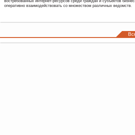
востребованных интернет-ресурсов среди граждан и субъектов бизне
оперативно взаимодействовать со множеством различных ведомств.
Вс