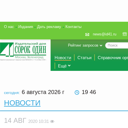
О нас
Издания
Дать рекламу
Контакты
news@id41.ru
Рейтинг запросов
Новости
Статьи
Справочник ор
Ещё
6 августа 2026
г
19 46
сегодня:
НОВОСТИ
14 АВГ
2020 10:31