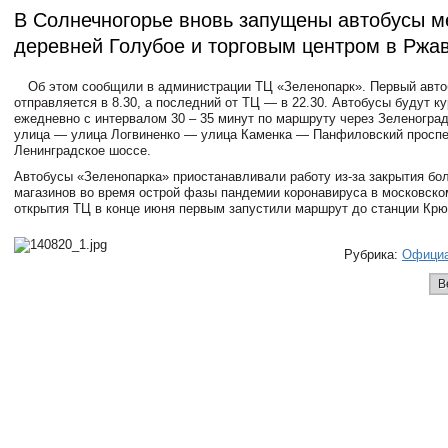
В Солнечногорье вновь запущены автобусы 
деревней Голубое и торговым центром в Ржа
Об этом сообщили в администрации ТЦ «Зеленопарк». Первый авто
отправляется в 8.30, а последний от ТЦ — в 22.30. Автобусы будут к
ежедневно с интервалом 30 – 35 минут по маршруту через Зеленогра
улица — улица Логвиненко — улица Каменка — Панфиловский просп
Ленинградское шоссе.
Автобусы «Зеленопарка» приостанавливали работу из-за закрытия бо
магазинов во время острой фазы пандемии коронавируса в московско
открытия ТЦ в конце июня первым запустили маршрут до станции Крю
Рубрика:
Офици
В