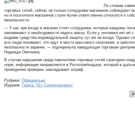
По словам самих
торговых сетей, сейчас не только сотрудники магазинов соблюдают 
но и посетители магазинов стали более ответственно относится к соб
безопасности.
— У нас при входе в магазин стоят сотрудники, которые каждому пос
напоминают о необходимости надеть маску. Если у человека нет её с 
выдаем средства индивидуальной защиты тут же на входе. Однако се
все люди понимают, что идут в место массового скопления, и заботят
безопасности заранее, — подчеркнула заведующая торговым центро
Надежда Овечкина.
В случае нарушения представителями торговых сетей санитарно-эпи
норм, информация направляется в Роспотребнадзор, который в дальн
проведения проверки, накладывает штраф.
Рубрика:
Официально
Издание:
Газета "41+ Солнечногорск"
В