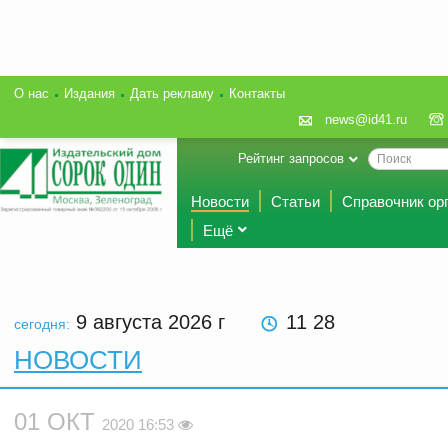
О нас
Издания
Дать рекламу
Контакты
news@id41.ru
Рейтинг запросов
Новости
Статьи
Справочник ор
Ещё
9 августа 2026
г
11 28
сегодня:
НОВОСТИ
01 ОКТ
2020 16:53