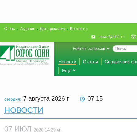
О нас
Издания
Дать рекламу
Контакты
news@id41.ru
Рейтинг запросов
Новости
Статьи
Справочник ор
Ещё
7 августа 2026
г
07 15
сегодня:
НОВОСТИ
07 ИЮЛ
2020 14:29