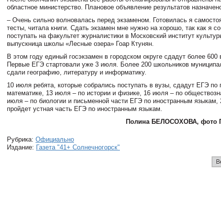
областное министерство. Плановое объявление результатов назначено
– Очень сильно волновалась перед экзаменом. Готовилась я самосто
тесты, читала книги. Сдать экзамен мне нужно на хорошо, так как я с
поступать на факультет журналистики в Московский институт культур
выпускница школы «Лесные озера» Гоар Ктунян.
В этом году единый госэкзамен в городском округе сдадут более 600 
Первые ЕГЭ стартовали уже 3 июля. Более 200 школьников муниципа
сдали географию, литературу и информатику.
10 июля ребята, которые собрались поступать в вузы, сдадут ЕГЭ по
математике, 13 июля – по истории и физике, 16 июля – по обществозн
июля – по биологии и письменной части ЕГЭ по иностранным языкам, 
пройдет устная часть ЕГЭ по иностранным языкам.
Полина БЕЛОСОХОВА, фото 
Рубрика:
Официально
Издание:
Газета "41+ Солнечногорск"
В