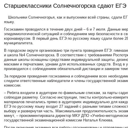
Старшеклассники Солнечногорска сдают ЕГЭ
Школьники Солнечногорья, как и выпускники всей страны, сдали Е
языку.
Госэкзамен проводился в течение двух дней – 6 и 7 июля. Данные м
эпидемиологической ситуацией и соблюдением мер безопасности в св
коронавирусом. В первый день ЕГЭ по русскому языку сдали более 2
муниципалитета.
В городском округе организовано три пункта проведения ЕГЭ: гимназ
и школа №4 Солнечногорска. В соответствии с требованиями Роспотр
данные школы оснащены средствами индивидуальной защиты, дезин
масками и перчатками, урнами для использованных средств. Вход в 
производился с соблюдением обязательной дистанции и замером тем
За порядком проведения госэкзамена и соблюдением всех необходим
следили ответственные наблюдатели и члены государственной экзам
комиссии.
– Ребята входили в аудитории по фамильным спискам, за парты сади
соблюдая разметку. Согласно инструкции, тексты контрольно-измери
материалов печатались прямо в аудиториях индивидуально для кажд
ЕГЭ по русскому языку входит 27 заданий с разными типами сложност
выбору и развернутая часть. Максимальная продолжительность экзам
минут, – прокомментировала директор МКУ ДПО «Учебно-методически
государственной экзаменационной комиссии Наталья Клюева.
После окончания экзамена все работы отсканированы и отправлены на