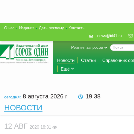
О нас
Издания
Дать рекламу
Контакты
news@id41.ru
Рейтинг запросов
Новости
Статьи
Справочник ор
Ещё
8 августа 2026
г
19 38
сегодня:
НОВОСТИ
12 АВГ
2020 18:31