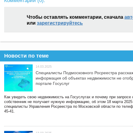
Комментарии (
0
):
Чтобы оставлять комментарии, сначала
авт
или
зарегистрируйтесь
Новости по теме
14.03.2025
Специалисты Подмосковного Росреестра расскаж
информация об объектах недвижимости не отоб
портале Госуслуг
Как увидеть свою недвижимость на Госуслугах и почему при запросе
собственник не получает нужную информацию, об этом 18 марта 2025
специалисты Управления Росреестра по Московской области по телефо
45-41.