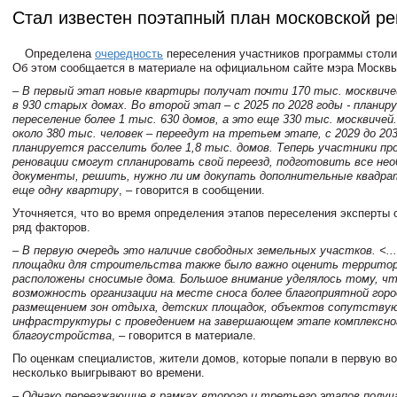
Стал известен поэтапный план московской р
Определена
очередность
переселения участников программы столи
Об этом сообщается в материале на официальном сайте мэра Москвы
– В первый этап новые квартиры получат почти 170 тыс. москвич
в 930 старых домах. Во второй этап – с 2025 по 2028 годы - плани
переселение более 1 тыс. 630 домов, а это еще 330 тыс. москвичей
около 380 тыс. человек – переедут на третьем этапе, с 2029 до 203
планируется расселить более 1,8 тыс. домов. Теперь участники п
реновации смогут спланировать свой переезд, подготовить все не
документы, решить, нужно ли им докупать дополнительные квадр
еще одну квартиру
, – говорится в сообщении.
Уточняется, что во время определения этапов переселения эксперты
ряд факторов.
– В первую очередь это наличие свободных земельных участков. <..
площадки для строительства также было важно оценить территор
расположены сносимые дома. Большое внимание уделялось тому, ч
возможность организации на месте сноса более благоприятной горо
размещением зон отдыха, детских площадок, объектов сопутству
инфраструктуры с проведением на завершающем этапе комплексно
благоустройства
, – говорится в материале.
По оценкам специалистов, жители домов, которые попали в первую в
несколько выигрывают во времени.
– Однако переезжающие в рамках второго и третьего этапов получ