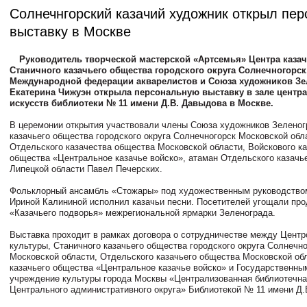
Солнечнгорский казачий художник открыл пе
выставку в Москве
Руководитель творческой мастерской «Артсемья» Центра каза
Станичного казачьего общества городского округа Солнечногорск
Международной федерации акварелистов и Союза художников Зе
Екатерина Чижуэн открыла персональную выставку в зале центр
искусств библиотеки № 11 имени Д.В. Давыдова в Москве.
В церемонии открытия участвовали члены Союза художников Зеленог
казачьего общества городского округа Солнечногорск Московской обл
Отдельского казачества общества Московской области, Войскового ка
общества «Центральное казачье войско», атаман Отдельского казачь
Липецкой области Павел Печерских.
Фольклорный ансамбль «Стожары» под художественным руководство
Ириной Калининой исполнил казачьи песни. Посетителей угощали про
«Казачьего подворья» межрегиональной ярмарки Зеленограда.
Выставка проходит в рамках договора о сотрудничестве между Центр
культуры, Станичного казачьего общества городского округа Солнечн
Московской области, Отдельского казачьего общества Московской об
казачьего общества «Центральное казачье войско» и Государственн
учреждение культуры города Москвы «Централизованная библиотечна
Центрального административного округа» Библиотекой № 11 имени Д.