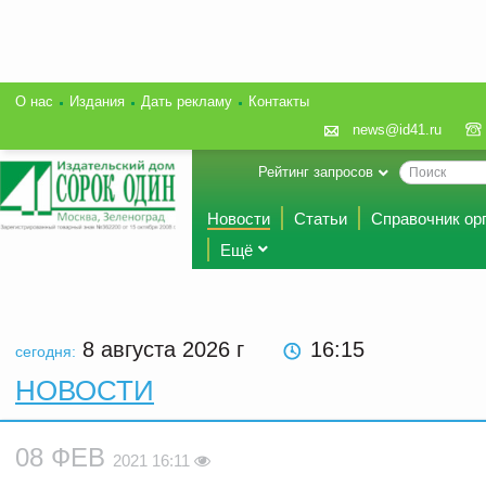
О нас
Издания
Дать рекламу
Контакты
news@id41.ru
Рейтинг запросов
Новости
Статьи
Справочник ор
Ещё
8 августа 2026
г
16:15
сегодня:
НОВОСТИ
08 ФЕВ
2021 16:11