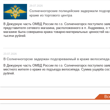
29.07.2026
Солнечногорские полицейские задержали подоз
краже из торгового центра
В Дежурную часть ОМВД России по г.о. Солнечногорск поступило зая
представителя сетевого магазина, расположенного в п. Андреевка, о т
магазине была совершена кража товарно-материальных ценностей на
тысячи рублей.
23.07.2026
В Солнечногорске задержан подозреваемый в краже велосипеда
В Дежурную часть ОМВД России по г.о. Солнечногорск поступило зая
местного жителя о краже из подъезда велосипеда. Сумма ущерба сос
рублей.
Вс