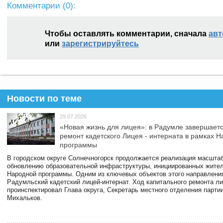
Комментарии (
0
):
Чтобы оставлять комментарии, сначала
авт
или
зарегистрируйтесь
Новости по теме
29.07.2026
«Новая жизнь для лицея»: в Радумле завершает
ремонт кадетского Лицея - интерната в рамках 
программы
В городском округе Солнечногорск продолжается реализация масштаб
обновлению образовательной инфраструктуры, инициированных жите
Народной программы. Одним из ключевых объектов этого направлени
Радумльский кадетский лицей-интернат. Ход капитального ремонта л
проинспектировал Глава округа, Секретарь местного отделения парти
Михальков.