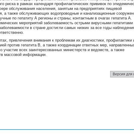
ого риска в рамках календаря профилактических прививок по эпидемиче
фере обслуживания населения, занятым на предприятиях пищевой
ия, а также обслуживающих водопроводные и канализационные сооружен
чные по гепатиту А регионы и страны; контактным в очагах гепатита А.
емических мероприятий заболеваемость острыми вирусными гепатитами 
заболеваемости в стране достигли самых низких за все годы наблюдени
ответственно.
тах, привлечения внимания к проблемам их диагностики, профилактики 
ией против гепатита В, а также координации ответных мер, направленны
о участие всех заинтересованных министерств и ведомств, а также
тв массовой информации.
Версия для 