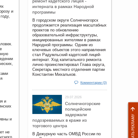
ремонт кадетского Лицея -
ях
интерната в рамках Народной
ррозу и
программы
году,
В городском округе Солнечногорск
продолжается реализация масштабных
проектов по обновлению
образовательной инфраструктуры,
инициированных жителями в рамках
еловек.
Народной программы. Одним из
е
ключевых объектов этого направления
нную
стал Радумльский кадетский лицей-
ведении
интернат. Ход капитального ремонта
ческих,
лично проинспектировал Глава округа,
Секретарь местного отделения партии
сами
Константин Михальков.
мя
Комментарии (0)
29.07.2026
ия и
Солнечногорские
инских
полицейские
задержали
ивны и
подозреваемых в краже из
торгового центра
ет не
В Дежурную часть ОМВД России по
усного