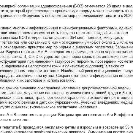
семирной организации здравоохранения (ВОЗ) отмечается 28 июля в цел
тита, который при переходе в хроническую форму может приводить к ци
ркивает необходимость неотложных мер по элиминации гепатита к 2030 
 вызвано многими инфекционными и неинфекционными факторами, однако
 настоящее время известно пять вирусов гепатита, каждый из которых
 По оценкам ВОЗ в мире насчитывается 354 млн. человек, живущих с
 гепатитов или связанных с ними осложнений умирают около 1,5 млн. ч
 откладывать принятие мер по борьбе с вирусным гепатитом. Заражени
и. Вирусы гепатита A и E передаются преимущественно через загрязне
сов гепатита B, C и D осуществляется через кровь (при инъекционном в
нструментария при нанесении татуировок, пирсинге, проведении космети
с нарушением целостности кожи и слизистых оболочек), а также от
 незащищенном половом контакте. Наибольший риск инфицирования виру
х средств инъекционным путем. Сохраняется риск инфицирования во вре
бования к их заготовке и использованию.
ею важное значение обеспечение населения доброкачественной водой,
ми питания, улучшение санитарно-гигиенических условий труда и быта;
емых к заготовке, транспортировке, хранению, технологии приготовлен
емического режима в детских учреждениях, учебных заведениях, медиц
ругих объектах; гигиеническое воспитание населения.
в А и В является вакцинация. Вакцины против гепатитов А и В эффект
ение многих лет.
гепатита В проводится бесплатно детям и взрослым в возрасте до 55 л
ального календаря профилактических прививок. Иммунизация против вир