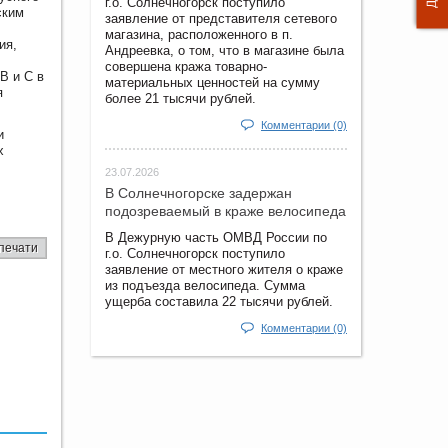
г.о. Солнечногорск поступило
ским
заявление от представителя сетевого
магазина, расположенного в п.
ия,
Андреевка, о том, что в магазине была
совершена кража товарно-
В и С в
материальных ценностей на сумму
я
более 21 тысячи рублей.
Комментарии (0)
и
х
23.07.2026
В Солнечногорске задержан
подозреваемый в краже велосипеда
В Дежурную часть ОМВД России по
печати
г.о. Солнечногорск поступило
заявление от местного жителя о краже
из подъезда велосипеда. Сумма
ущерба составила 22 тысячи рублей.
Комментарии (0)