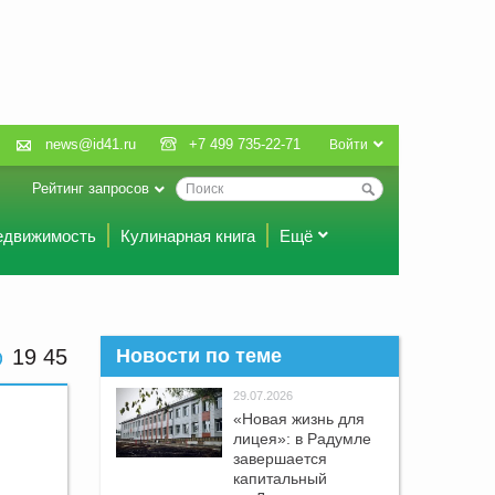
news@id41.ru
+7 499 735-22-71
Войти
Рейтинг запросов
едвижимость
Кулинарная книга
Ещё
19 45
Новости по теме
29.07.2026
«Новая жизнь для
лицея»: в Радумле
завершается
капитальный