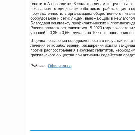
гепатита А проводится бесплатно лицам из групп высок
показаниям: медицинским работникам; работающим в с
промышленности, в организациях общественного питан
оборудование и сети; лицам, выезжающим в неблагополу
Благодаря комплексу профилактических и противоэпид
России продолжает снижаться. В 2020 году показатели 
уровней – 0,35 и 0,66 случаев на 100 тыс. населения со
В целях повышения осведомленности о вирусных гепати
лечения этих заболеваний, расширения охвата вакцинац
против распространения вирусных гепатитов, необходим
гражданского общества при активном содействии средс
Рубрика:
Официально