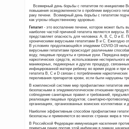
Всемирный день борьбы с гепатитом по инициативе В
повышения осведомленности о проблеме вирусного гепа
раку печени.
Всемирный день борьбы с гепатитом подче
как угрозы общественному здоровью.
Гепатит
- это воспаление печени, которое может быть
наиболее частой причиной гепатита являются вирусы. В
представляет опасность для человека: A, B, C, D и E.
хроническими вирусными гепатитами В и С. Ежегодно от
В условиях продолжающейся эпидемии СOVID-19 нельзя
вирусными гепатитами происходит различными способам
воду, пищевые продукты и грязные руки. Передача виру
наркотических средств, использовании нестерильного и
маникюрных, педикюрных и других процедур, связанных 
инфицированной матери ребенку во время родов и при
гепатита B, C и D связан с потреблением наркотически
переливания препаратов крови, если были нарушены тре
В комплексной системе мер профилактики гепатитов им
безопасными в эпидемиологическом отношении продукта
соблюдение санитарных правил и требований, предъявля
реализации пищевых продуктов; санитарно-противоэпид
организациях, организованных воинских коллективах и д
Наиболее эффективным способом профилактики гепатито
безопасны и применяются во многих странах мира в теч
В Российской Федерации иммунизация населения против 
привитым ранее против этой инфекции в рамках национ