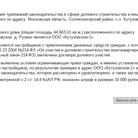
ния требований законодательства в сфере долевого строительства и ин
го по адресу: Московская область, Солнечногорский район, с.п. Кутузов
жного дома (общая площадь 44 663,61 кв.м.) расположенного по адресу
овское, д. Рузино является ООО «Кутузовское-1».
ляется застройщиков с привлечением денежных средств граждан, с кот
30.23.2004 №214-ФЗ «Об участии в долевом строительстве многоквартир
ный закон 214-ФЗ) заключены договора долевого участия.
е выявлены условия ограничивающие права граждан, а именно установле
я застройщика), по результатам проверки в адрес ООО «Кутузовское-1» 
законодательства, которое рассмотрено и удовлетворено, а также заст
мотренной ч.2 ст. 14.8 КоАП РФ, назначен штраф в размере 10 000 рубле
Версия для 