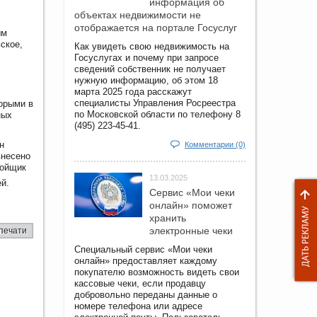
информация об
объектах недвижимости не
отображается на портале Госуслуг
ым
ское,
Как увидеть свою недвижимость на
Госуслугах и почему при запросе
сведений собственник не получает
нужную информацию, об этом 18
марта 2025 года расскажут
специалисты Управления Росреестра
орыми в
по Московской области по телефону 8
ных
(495) 223-45-41.
н
Комментарии (0)
внесено
ройщик
13.03.2025
й.
Сервис «Мои чеки
онлайн» поможет
хранить
электронные чеки
печати
Специальный сервис «Мои чеки
онлайн» предоставляет каждому
покупателю возможность видеть свои
кассовые чеки, если продавцу
добровольно переданы данные о
номере телефона или адресе