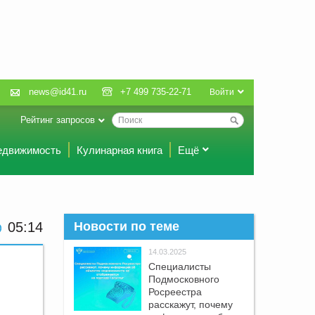
news@id41.ru
+7 499 735-22-71
Войти
Рейтинг запросов
едвижимость
Кулинарная книга
Ещё
05:14
Новости по теме
14.03.2025
Специалисты
Подмосковного
Росреестра
расскажут, почему