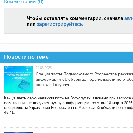
Комментарии (
0
):
Чтобы оставлять комментарии, сначала
авт
или
зарегистрируйтесь
Новости по теме
14.03.2025
Специалисты Подмосковного Росреестра расскаж
информация об объектах недвижимости не отоб
портале Госуслуг
Как увидеть свою недвижимость на Госуслугах и почему при запросе
собственник не получает нужную информацию, об этом 18 марта 2025
специалисты Управления Росреестра по Московской области по телефо
45-41.