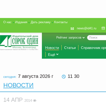
О нас
Издания
Дать рекламу
Контакты
news@id41.ru
Рейтинг запросов
Новости
Статьи
Справочник ор
Ещё
7 августа 2026
г
11 30
сегодня:
НОВОСТИ
14 АПР
2014