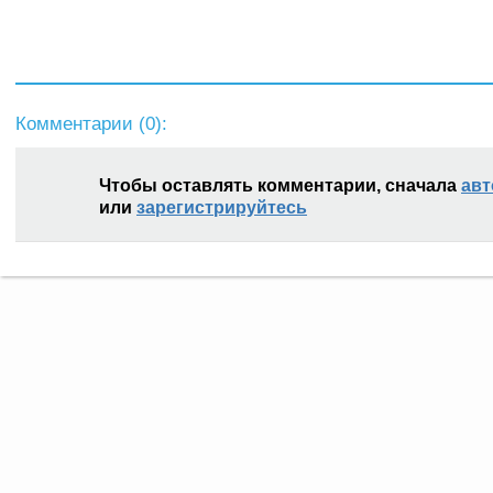
Комментарии (
0
):
Чтобы оставлять комментарии, сначала
авт
или
зарегистрируйтесь