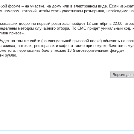
бой форме – на участке, на дому или в электронном виде. Если избира
м номером, который, чтобы стать участником розыгрыша, необходимо на
овавших досрочно первый розыгрыш пройдет 12 сентября в 22.00, второ
пределены методом случайного отбора. По СМС придет уникальный код, 
лион призов».
дет на том же сайте (на специальной призовой полке) обменять на по
газинах, аптеках, ресторанах и кафе, а также при покупке билетов в муз
оме того, перечислить баллы можно 13 благотворительным фондам.
ен рублю.
Версия для 