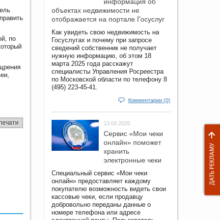
информация об
тель
объектах недвижимости не
править
отображается на портале Госуслуг
Как увидеть свою недвижимость на
й, по
Госуслугах и почему при запросе
который
сведений собственник не получает
нужную информацию, об этом 18
марта 2025 года расскажут
ощрения
специалисты Управления Росреестра
еи,
по Московской области по телефону 8
(495) 223-45-41.
Комментарии (0)
печати
13.03.2025
Сервис «Мои чеки
онлайн» поможет
хранить
электронные чеки
Специальный сервис «Мои чеки
онлайн» предоставляет каждому
покупателю возможность видеть свои
кассовые чеки, если продавцу
добровольно переданы данные о
номере телефона или адресе