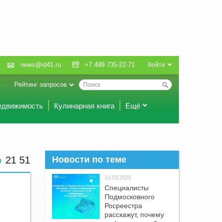
news@id41.ru
+7 499 735-22-71
Войти
Рейтинг запросов
едвижимость
Кулинарная книга
Ещё
21 51
Новости по теме
14.03.2025
Специалисты
Подмосковного
Росреестра
расскажут, почему