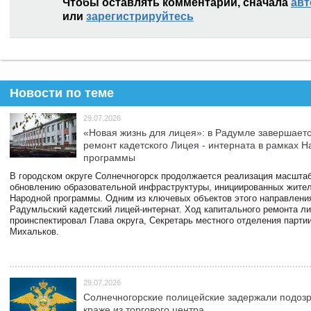
Чтобы оставлять комментарии, сначала
авт
или
зарегистрируйтесь
Новости по теме
29.07.2026
«Новая жизнь для лицея»: в Радумле завершает
ремонт кадетского Лицея - интерната в рамках 
программы
В городском округе Солнечногорск продолжается реализация масштаб
обновлению образовательной инфраструктуры, инициированных жите
Народной программы. Одним из ключевых объектов этого направлени
Радумльский кадетский лицей-интернат. Ход капитального ремонта л
проинспектировал Глава округа, Секретарь местного отделения парти
Михальков.
29.07.2026
Солнечногорские полицейские задержали подоз
краже из торгового центра