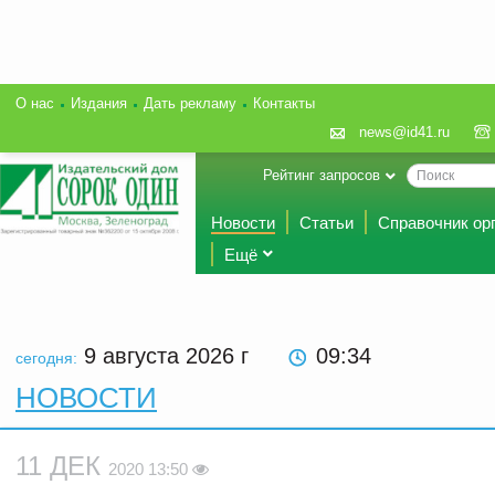
О нас
Издания
Дать рекламу
Контакты
news@id41.ru
Рейтинг запросов
Новости
Статьи
Справочник ор
Ещё
9 августа 2026
г
09:34
сегодня:
НОВОСТИ
11 ДЕК
2020 13:50