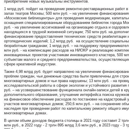
приобретение новых музыкальны инструментов.
1 млрд руб. пойдет на проведение ремонтно-реставрационных работ в
залах театров Москвы; 500 млн руб. – на увеличение финансирования
«Московские библиоцентры» для проведения модернизации, капитальн
оснащения специализированным оборудованием библиотек города Мо
руб. - на увеличение ассигнований на организацию отдыха и оздоровл
находящихся в трудной жизненной ситуации; 750 млн руб. на дополн
финансирование предоставления технических средств реабилитации и
ортопедических изделий; 1,2 млрд руб. на осуществление социальны
безработным гражданам; 1 млрд руб. – на поддержку предпринимателе
млн руб. - на компенсацию расходов на НИОКР и реализацию компле
инновационных проектов участникам инновационного кластера, 500 мл
субъектам малого и среднего предпринимательства, осуществляющих
сфере креативной индустрии.
Также 4,98 млрд руб. будет направлено на увеличение финансирован
проблем граждан, чьи денежные средства были привлечены для стро
многоквартирных домов и чьи права нарушены; 13 млн руб. - на прове
исследовательской работы в сфере экологии и устойчивого развития 
руб. – на усовершенствование функционала онлайн-записи детей в кр
дополнительного образования, улучшение интерфейса поиска кружков;
на финансовое обеспечение расходов по постановке на кадастровый 
участков многоквартирных домов; 250,6 млн руб. – на сохранение объ
наследия при проведении работ по капитальному ремонту общего иму
многоквартирных домах.
В целом объем доходов бюджета столицы в 2021 году составит 2 трлн
млн руб., в 2022 году - 2 трлн 895 млрд 3,6 млн руб., в 2023 году - 3 