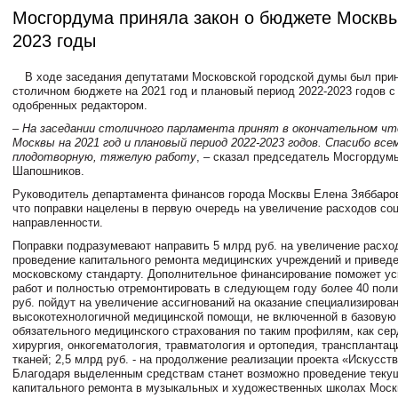
Мосгордума приняла закон о бюджете Москвы
2023 годы
В ходе заседания депутатами Московской городской думы был прин
столичном бюджете на 2021 год и плановый период 2022-2023 годов с
одобренных редактором.
– На заседании столичного парламента принят в окончательном ч
Москвы на 2021 год и плановый период 2022-2023 годов. Спасибо всем
плодотворную, тяжелую работу
, – сказал председатель Мосгордум
Шапошников.
Руководитель департамента финансов города Москвы Елена Зяббаро
что поправки нацелены в первую очередь на увеличение расходов со
направленности.
Поправки подразумевают направить 5 млрд руб. на увеличение расхо
проведение капитального ремонта медицинских учреждений и приведе
московскому стандарту. Дополнительное финансирование поможет ус
работ и полностью отремонтировать в следующем году более 40 поли
руб. пойдут на увеличение ассигнований на оказание специализирова
высокотехнологичной медицинской помощи, не включенной в базовую
обязательного медицинского страхования по таким профилям, как се
хирургия, онкогематология, травматология и ортопедия, трансплантац
тканей; 2,5 млрд руб. - на продолжение реализации проекта «Искусств
Благодаря выделенным средствам станет возможно проведение теку
капитального ремонта в музыкальных и художественных школах Моск