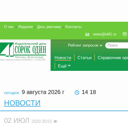
О нас
Издания
Дать рекламу
Контакты
news@id41.ru
Рейтинг запросов
Новости
Статьи
Справочник ор
Ещё
9 августа 2026
г
14 18
сегодня:
НОВОСТИ
02 ИЮЛ
2020 20:51