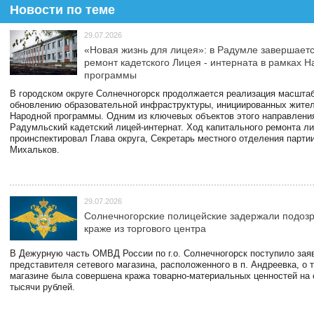
Новости по теме
29.07.2026
«Новая жизнь для лицея»: в Радумле завершает
ремонт кадетского Лицея - интерната в рамках 
программы
В городском округе Солнечногорск продолжается реализация масштаб
обновлению образовательной инфраструктуры, инициированных жите
Народной программы. Одним из ключевых объектов этого направлени
Радумльский кадетский лицей-интернат. Ход капитального ремонта л
проинспектировал Глава округа, Секретарь местного отделения парти
Михальков.
29.07.2026
Солнечногорские полицейские задержали подоз
краже из торгового центра
В Дежурную часть ОМВД России по г.о. Солнечногорск поступило зая
представителя сетевого магазина, расположенного в п. Андреевка, о т
магазине была совершена кража товарно-материальных ценностей на
тысячи рублей.