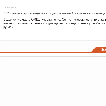
23.07.2026
В Солнечногорске задержан подозреваемый в краже велосипеда
В Дежурную часть ОМВД России по г.о. Солнечногорск поступило зая
местного жителя о краже из подъезда велосипеда. Сумма ущерба сос
рублей.
Вс