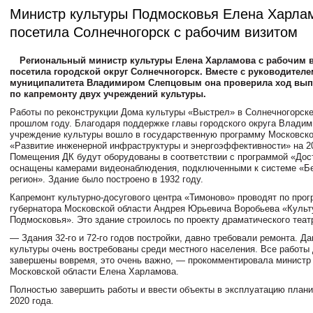
Министр культуры Подмосковья Елена Харла
посетила Солнечногорск с рабочим визитом
Региональный министр культуры Елена Харламова с рабочим 
посетила городской округ Солнечногорск. Вместе с руководителе
муниципалитета Владимиром Слепцовым она проверила ход вып
по капремонту двух учреждений культуры.
Работы по реконструкции Дома культуры «Выстрел» в Солнечногорске
прошлом году. Благодаря поддержке главы городского округа Влади
учреждение культуры вошло в государственную программу Московско
«Развитие инженерной инфраструктуры и энергоэффективности» на 20
Помещения ДК будут оборудованы в соответствии с программой «Дос
оснащены камерами видеонаблюдения, подключенными к системе «Б
регион». Здание было построено в 1932 году.
Капремонт культурно-досугового центра «Тимоново» проводят по про
губернатора Московской области Андрея Юрьевича Воробьева «Культ
Подмосковья». Это здание строилось по проекту драматического театр
— Здания 32-го и 72-го годов постройки, давно требовали ремонта. Д
культуры очень востребованы среди местного населения. Все работы
завершены вовремя, это очень важно, — прокомментировала министр
Московской области Елена Харламова.
Полностью завершить работы и ввести объекты в эксплуатацию плани
2020 года.