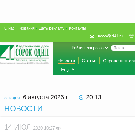
О нас
Издания
Дать рекламу
Контакты
news@id41.ru
Рейтинг запросов
Новости
Статьи
Справочник ор
Ещё
6 августа 2026
г
20:13
сегодня:
НОВОСТИ
14 ИЮЛ
2020 10:27