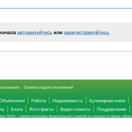
сначала
авторизуйтесь
или
зарегистрируйтесь
ользования
Правила подачи объявлений
Объявления
Работа
Недвижимость
Кулинарная книга
ты
Блоги
Фото-факты
Видео сюжеты
Поздравления
ря 2018 г., зарегистрирован Федеральной службой по надзору в сфере связ
(Роскомнадзор).