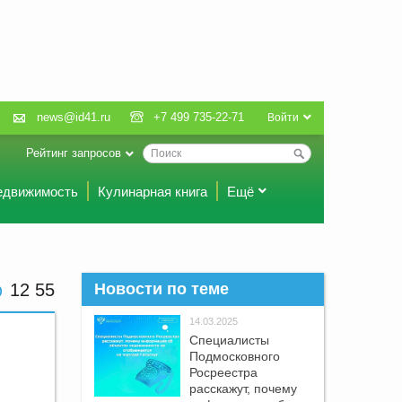
news@id41.ru
+7 499 735-22-71
Войти
Рейтинг запросов
едвижимость
Кулинарная книга
Ещё
12 55
Новости по теме
14.03.2025
Специалисты
Подмосковного
Росреестра
расскажут, почему