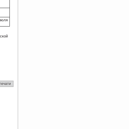
 июля
ской
печати