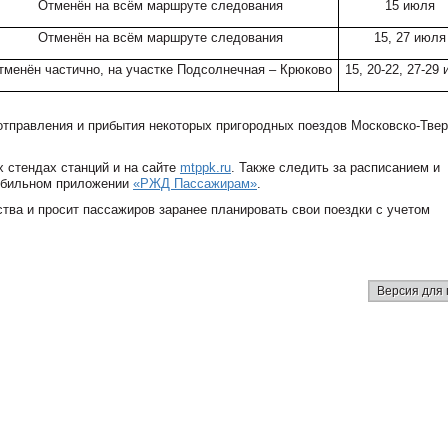
Отменён на всём маршруте следования
15 июля
Отменён на всём маршруте следования
15, 27 июля
тменён частично, на участке Подсолнечная – Крюково
15, 20-22, 27-29
отправления и прибытия некоторых пригородных поездов
Московско-Твер
 стендах станций и на сайте
mtppk.ru
. Также следить за расписанием и
мобильном приложении
«РЖД Пассажирам»
.
тва и просит пассажиров заранее планировать свои поездки с учетом
Версия для 