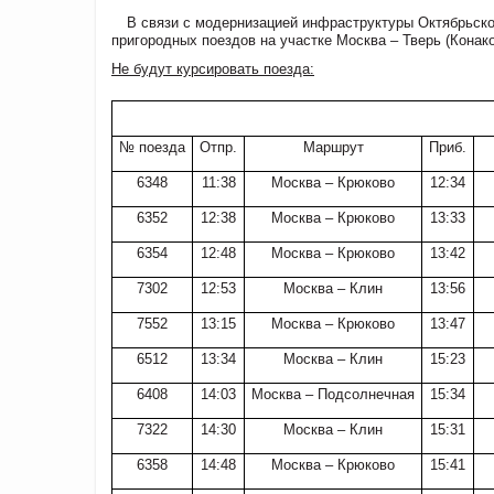
В связи с модернизацией инфраструктуры Октябрьско
пригородных поездов на участке Москва – Тверь (Конако
Не будут курсировать поезда:
№ поезда
Отпр.
Маршрут
Приб.
6348
11:38
Москва – Крюково
12:34
6352
12:38
Москва – Крюково
13:33
6354
12:48
Москва – Крюково
13:42
7302
12:53
Москва – Клин
13:56
7552
13:15
Москва – Крюково
13:47
6512
13:34
Москва – Клин
15:23
6408
14:03
Москва – Подсолнечная
15:34
7322
14:30
Москва – Клин
15:31
6358
14:48
Москва – Крюково
15:41