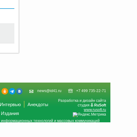
news@id41.ru
+7 499 735-22-71
Разработка и дизайн сайта
Интервью
Анекдоты
студия
RuSoft
www.rusoft.ru
Издания
и, информационных технологий и массовых коммуникаций