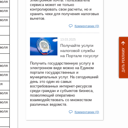
электронной почты. Пользователь
 июля
сервиса может не только
контролировать свои расчеты, но и
 июля
хранить чеки для получения налоговых
вычетов.
 июля
Комментарии (0)
13.03.2025
Получайте услуги
 июля
налоговой службы
на Портале госyслуг
Получить государственную услугу в
 июля
электронном виде можно на Едином
портале государственных и
 июля
муниципальных услуг. На сегодняшний
день это один из самых
ля
востребованных интернет-ресурсов
среди граждан и субъектов бизнеса,
 июля
позволяющий оперативно
взаимодействовать со множеством
 июля
различных ведомств.
 июля
Комментарии (0)