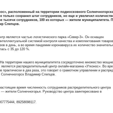
нос», расположенный на территории подмосковного Солнечногорска
е только сохранил штат сотрудников, но еще и увеличил количеств
ве тысячи сотрудников, 100 из которых — жители муниципалитета. 
мир Слепцов.
нтр является частью логистического парка «Север-3». Он оснащен
нтеллектуальной системой контроля качества и комплектования товаров
ов в день, а во время пандемии коронавируса их количество значитель
ась с 35 до 120 %.
На территории нашего муниципалитета сосредоточено множество мощн
х является распределительный центр онлайн-магазина «Утконос». Во вр
 практически в два раза, это говорит о грамотном управлении и распре
а Солнечногорск Владимир Слепцов.
настоящее время численность сотрудников распределительного центра
х — жители Солнечногорья. Руководство центра заинтересовано в
007775444, 89258098117.