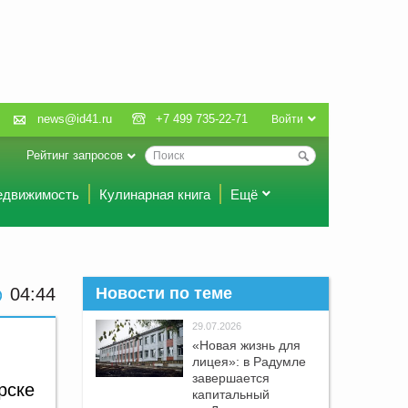
news@id41.ru
+7 499 735-22-71
Войти
Рейтинг запросов
едвижимость
Кулинарная книга
Ещё
04:44
Новости по теме
29.07.2026
«Новая жизнь для
лицея»: в Радумле
завершается
рске
капитальный