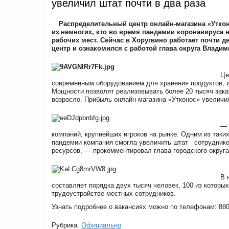
увеличил штат почти в два раза
Распределительный центр онлайн-магазина «Утко
из немногих, кто во время пандемии коронавируса н
рабочих мест. Сейчас в Хоругвино работает почти д
центр и ознакомился с работой глава округа Влади
Це
современным оборудованием для хранения продуктов, и
Мощности позволят реализовывать более 20 тысяч заказ
возросло. Прибыль онлайн магазина «Утконос» увеличил
— 
компаний, крупнейших игроков на рынке. Одним из таки
пандемии компания смогла увеличить штат сотрудников
ресурсов, — прокомментировал глава городского округ
В 
составляет порядка двух тысяч человек, 100 из которы
трудоустройстве местных сотрудников.
Узнать подробнее о вакансиях можно по телефонам: 88
Рубрика:
Официально