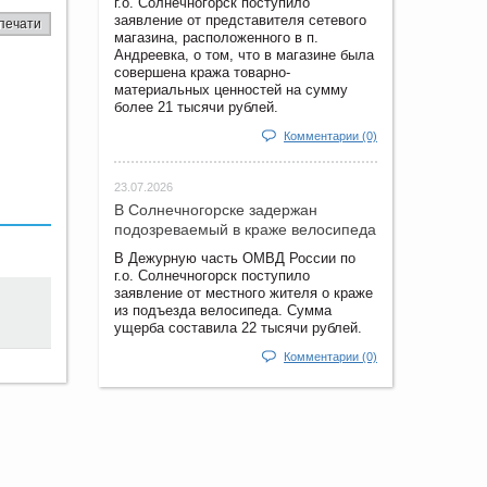
г.о. Солнечногорск поступило
заявление от представителя сетевого
печати
магазина, расположенного в п.
Андреевка, о том, что в магазине была
совершена кража товарно-
материальных ценностей на сумму
более 21 тысячи рублей.
Комментарии (0)
23.07.2026
В Солнечногорске задержан
подозреваемый в краже велосипеда
В Дежурную часть ОМВД России по
г.о. Солнечногорск поступило
заявление от местного жителя о краже
из подъезда велосипеда. Сумма
ущерба составила 22 тысячи рублей.
Комментарии (0)