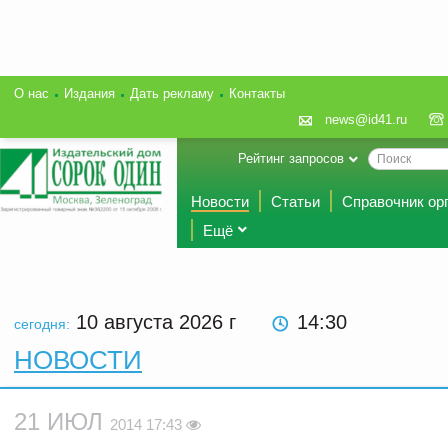
О нас
Издания
Дать рекламу
Контакты
news@id41.ru
Рейтинг запросов
Новости
Статьи
Справочник ор
Ещё
10 августа 2026
г
14 30
сегодня:
НОВОСТИ
21 ИЮЛ
2014 17:43