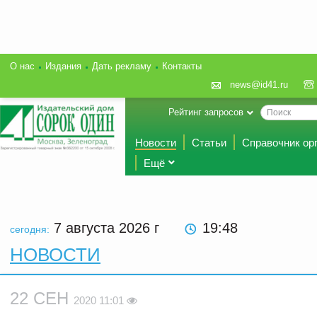
О нас
Издания
Дать рекламу
Контакты
news@id41.ru
Рейтинг запросов
Новости
Статьи
Справочник ор
Ещё
7 августа 2026
г
19:48
сегодня:
НОВОСТИ
22 СЕН
2020 11:01