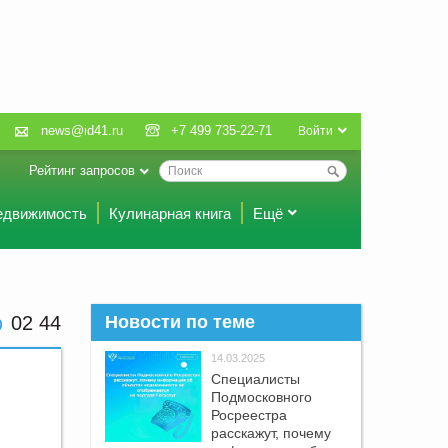
news@id41.ru
+7 499 735-22-71
Войти
Рейтинг запросов
едвижимость
Кулинарная книга
Ещё
02:44
Новости по теме
14.03.2025
Специалисты
Подмосковного
Росреестра
расскажут, почему