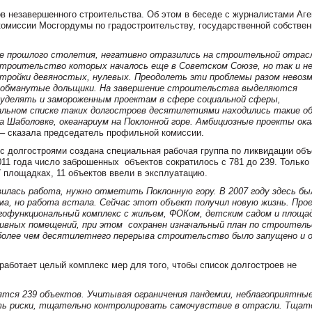
в незавершенного строительства. Об этом в беседе с журналистами Аге
омиссии Мосгордумы по градостроительству, государственной собствен
це прошлого столетия, негативно отразились на строительной отрас
троительство которых началось еще в Советском Союзе, но так и н
стройки девяностых, нулевых. Преодолеть эти проблемы разом невоз
и обманутые дольщики. На завершение строительства выделяются
 уделять и замороженным проектам в сфере социальной сферы,
альном списке таких долгостроев десятилетиями находились такие 
а Шаболовке, океанариум на Поклонной горе. Амбициозные проекты ока
 – сказала председатель профильной комиссии.
с долгостроями создана специальная рабочая группа по ликвидации объ
011 года число заброшенных объектов сократилось с 781 до 239. Только 
 площадках, 11 объектов ввели в эксплуатацию.
вилась работа, нужно отметить Поклонную гору. В 2007 году здесь бы
ма, но работа встала. Сейчас этот объект получил новую жизнь. Про
огофункциональный комплекс с жильем, ФОКом, детским садом и площа
ивных помещений, при этом сохранен изначальный план по строител
е более чем десятилетнего перерыва строительство было запущено и 
 работает целый комплекс мер для того, чтобы список долгостроев не
дятся 239 объектов. Учитывая ограничения пандемии, неблагоприятны
ть риски, тщательно контролировать самочувствие в отрасли. Тща