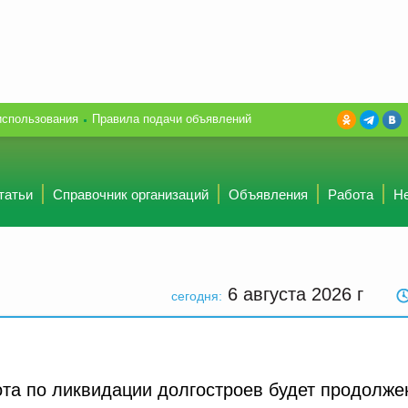
использования
Правила подачи объявлений
татьи
Справочник организаций
Объявления
Работа
Н
6 августа 2026
г
сегодня:
та по ликвидации долгостроев будет продолже