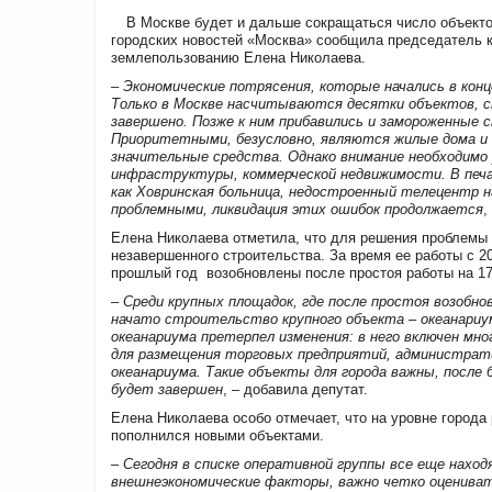
В Москве будет и дальше сокращаться число объекто
городских новостей «Москва» сообщила председатель к
землепользованию Елена Николаева.
– Экономические потрясения, которые начались в кон
Только в Москве насчитываются десятки объектов, с
завершено. Позже к ним прибавились и замороженные 
Приоритетными, безусловно, являются жилые дома 
значительные средства. Однако внимание необходимо
инфраструктуры, коммерческой недвижимости. В печ
как Ховринская больница, недостроенный телецентр н
проблемными, ликвидация этих ошибок продолжается
,
Елена Николаева отметила, что для решения проблемы 
незавершенного строительства. За время ее работы с 2
прошлый год возобновлены после простоя работы на 17
– Среди крупных площадок, где после простоя возобно
начато строительство крупного объекта – океанариу
океанариума претерпел изменения: в него включен мн
для размещения торговых предприятий, администрат
океанариума. Такие объекты для города важны, посл
будет завершен
, – добавила депутат.
Елена Николаева особо отмечает, что на уровне города
пополнился новыми объектами.
– Сегодня в списке оперативной группы все еще нахо
внешнеэкономические факторы, важно четко оценива