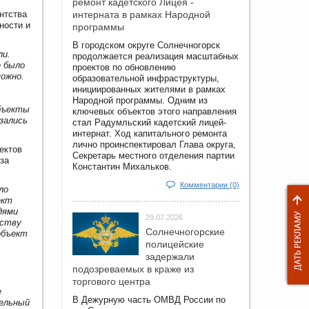
ремонт кадетского Лицея -
нтства
интерната в рамках Народной
ности и
программы
В городском округе Солнечногорск
ли.
продолжается реализация масштабных
е было
проектов по обновлению
можно.
образовательной инфраструктуры,
инициированных жителями в рамках
Народной программы. Одним из
объекты
ключевых объектов этого направления
зались
стал Радумльский кадетский лицей-
интернат. Ход капитального ремонта
лично проинспектировал Глава округа,
ектов
Секретарь местного отделения партии
за
Константин Михальков.
Комментарии (0)
ло
ект
дями
29.07.2026
ьству
Солнечногорские
объект
полицейские
задержали
подозреваемых в краже из
торгового центра
е
В Дежурную часть ОМВД России по
тельный