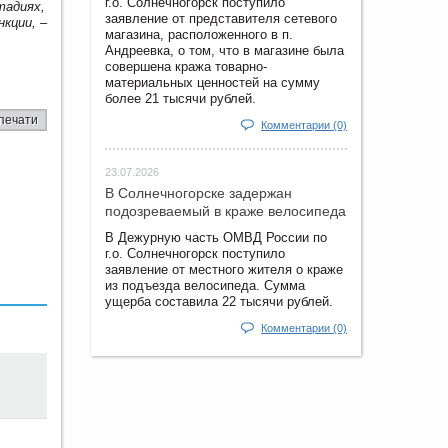
г.о. Солнечногорск поступило
тадиях,
заявление от представителя сетевого
нкции,
–
магазина, расположенного в п.
Андреевка, о том, что в магазине была
совершена кража товарно-
материальных ценностей на сумму
более 21 тысячи рублей.
печати
Комментарии (0)
23.07.2026
В Солнечногорске задержан
подозреваемый в краже велосипеда
В Дежурную часть ОМВД России по
г.о. Солнечногорск поступило
заявление от местного жителя о краже
из подъезда велосипеда. Сумма
ущерба составила 22 тысячи рублей.
Комментарии (0)