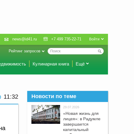
news@id41.ru
+7 499 735-22-71
Войти
Рейтинг запросов
едвижимость
Кулинарная книга
Ещё
11 32
Новости по теме
29.07.2026
«Новая жизнь для
лицея»: в Радумле
завершается
на
капитальный