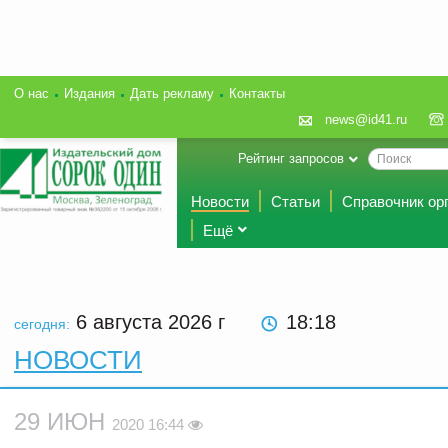
О нас
Издания
Дать рекламу
Контакты
news@id41.ru
Рейтинг запросов
Новости
Статьи
Справочник ор
Ещё
6 августа 2026
г
18 18
сегодня:
НОВОСТИ
29 ИЮН
2020 16:44