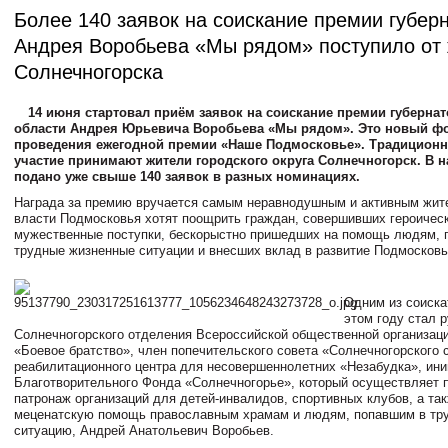
Более 140 заявок на соискание премии губер
Андрея Воробьева «Мы рядом» поступило от
Солнечногорска
14 июня стартовал приём заявок на соискание премии губерна
области Андрея Юрьевича Воробьева «Мы рядом». Это новый ф
проведения ежегодной премии «Наше Подмосковье». Традиционн
участие принимают жители городского округа Солнечногорск. В 
подано уже свыше 140 заявок в разных номинациях.
Награда за премию вручается самым неравнодушным и активным жите
власти Подмосковья хотят поощрить граждан, совершивших героическ
мужественные поступки, бескорыстно пришедших на помощь людям,
трудные жизненные ситуации и внесших вклад в развитие Подмосковь
Одним из соиска
этом году стал 
Солнечногорского отделения Всероссийской общественной организац
«Боевое братство», член попечительского совета «Солнечногорского 
реабилитационного центра для несовершеннолетних «Незабудка», ини
Благотворительного Фонда «Солнечногорье», который осуществляет 
патронаж организаций для детей-инвалидов, спортивных клубов, а та
меценатскую помощь православным храмам и людям, попавшим в тр
ситуацию, Андрей Анатольевич Воробьев.