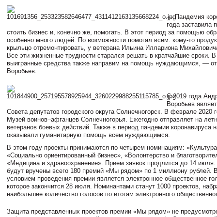
— Пандемия кор
года заставила 
стоить бизнес и, конечно же, помогать. В этот период за помощью о
особенно много людей. По возможности помогал всем: кому-то продук
крыльцо отремонтировать, у ветерана Ильина Иллариона Михайловича
Все эти жизненные трудности старался решать в кратчайшие сроки. 
выигранные средства также направим на помощь нуждающимся, — о
Воробьев.
С 2019 года Анд
Воробьев являет
Совета депутатов городского округа Солнечногорск. В феврале 2020 
Музей воинов–афганцев Солнечногорья. Ежегодно отправляет на лет
ветеранов боевых действий. Также в период пандемии коронавируса н
оказывали гуманитарную помощь всем нуждающимся.
В этом году проекты принимаются по четырем номинациям: «Культура
«Социально ориентированный бизнес», «Волонтерство и благотворите
«Медицина и здравоохранение». Прием заявок продлится до 14 июля
будут вручены всего 180 премий «Мы рядом» по 1 миллиону рублей.
условием проведения премии является электронное общественное го
которое закончится 28 июля. Номинантами станут 1000 проектов, наб
наибольшее количество голосов по итогам электронного общественног
Защита представленных проектов премии «Мы рядом» не предусмотр