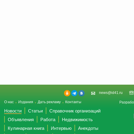
news@id41.ru
О нас
Издания
Дать рекламу
Контакты
Разрабо
Новости
Статьи
Справочник организаций
Объявления
Работа
Недвижимость
Кулинарная книга
Интервью
Анекдоты