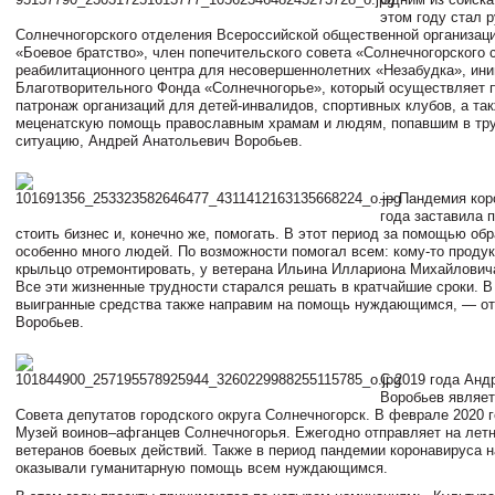
этом году стал 
Солнечногорского отделения Всероссийской общественной организац
«Боевое братство», член попечительского совета «Солнечногорского 
реабилитационного центра для несовершеннолетних «Незабудка», ини
Благотворительного Фонда «Солнечногорье», который осуществляет 
патронаж организаций для детей-инвалидов, спортивных клубов, а та
меценатскую помощь православным храмам и людям, попавшим в тр
ситуацию, Андрей Анатольевич Воробьев.
— Пандемия кор
года заставила 
стоить бизнес и, конечно же, помогать. В этот период за помощью о
особенно много людей. По возможности помогал всем: кому-то продук
крыльцо отремонтировать, у ветерана Ильина Иллариона Михайловича
Все эти жизненные трудности старался решать в кратчайшие сроки. 
выигранные средства также направим на помощь нуждающимся, — о
Воробьев.
С 2019 года Анд
Воробьев являет
Совета депутатов городского округа Солнечногорск. В феврале 2020 
Музей воинов–афганцев Солнечногорья. Ежегодно отправляет на лет
ветеранов боевых действий. Также в период пандемии коронавируса н
оказывали гуманитарную помощь всем нуждающимся.