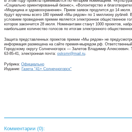
В этом году проекты принимаются по четырем номинациям: «Культура
«Социально ориентированный бизнес», «Волонтерство и благотворите
«Медицина и здравоохранение». Прием заявок продлится до 14 июля
будут вручены всего 180 премий «Мы рядом» по 1 миллиону рублей.
условием проведения премии является электронное общественное го
которое закончится 28 июля. Номинантами станут 1000 проектов, наб
наибольшее количество голосов по итогам электронного общественног
Защита представленных проектов премии «Мы рядом» не предусмотр
информация размещена на сайте премия-мырядом.рф. Ответственный
Городскому округу Солнечногорск — Залетов Владимир Алексеевич. Т
63-85-41, электронная почта:
osksmr@mail.ru
.
Рубрика:
Официально
Издание:
Газета "41+ Солнечногорск"
Комментарии (
0
):