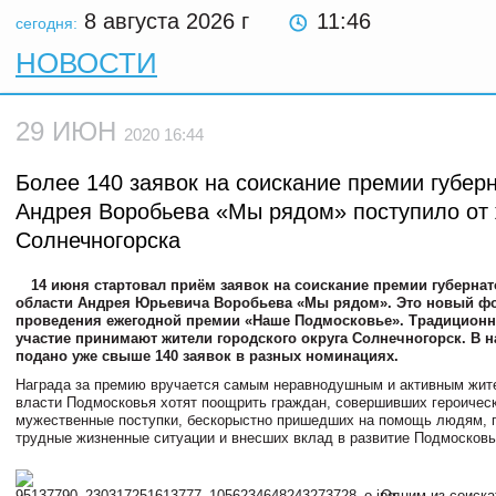
8 августа 2026
г
11:46
сегодня:
НОВОСТИ
29 ИЮН
2020 16:44
Более 140 заявок на соискание премии губер
Андрея Воробьева «Мы рядом» поступило от
Солнечногорска
14 июня стартовал приём заявок на соискание премии губерна
области Андрея Юрьевича Воробьева «Мы рядом». Это новый ф
проведения ежегодной премии «Наше Подмосковье». Традиционн
участие принимают жители городского округа Солнечногорск. В 
подано уже свыше 140 заявок в разных номинациях.
Награда за премию вручается самым неравнодушным и активным жите
власти Подмосковья хотят поощрить граждан, совершивших героическ
мужественные поступки, бескорыстно пришедших на помощь людям,
трудные жизненные ситуации и внесших вклад в развитие Подмосковь
Одним из соиска