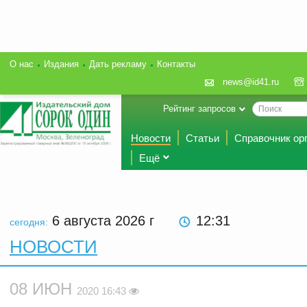
О нас
Издания
Дать рекламу
Контакты
news@id41.ru
Рейтинг запросов
Новости
Статьи
Справочник ор
Ещё
6 августа 2026
г
12:31
сегодня:
НОВОСТИ
08 ИЮН
2020 16:43