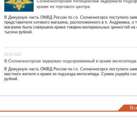
Солнечногорские полицейские задержали подоз
краже из торгового центра
В Дежурную часть ОМВД России по г.о. Солнечногорск поступило зая
представителя сетевого магазина, расположенного в п. Андреевка, о т
магазине была совершена кража товарно-материальных ценностей на
тысячи рублей.
23.07.2026
В Солнечногорске задержан подозреваемый в краже велосипеда
В Дежурную часть ОМВД России по г.о. Солнечногорск поступило зая
местного жителя о краже из подъезда велосипеда. Сумма ущерба сос
рублей.
Вс