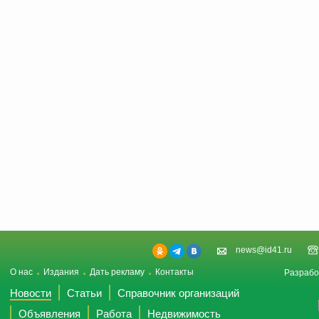
news@id41.ru
О нас
Издания
Дать рекламу
Контакты
Разрабо
Новости
Статьи
Справочник организаций
Объявления
Работа
Недвижимость