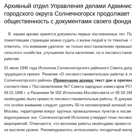
Архивный отдел Управления делами Админис
городского округа Солнечногорск продолжает
общественность с документами своего фонда
В нашем архиве хранятся документы первых послевоенных лет. По
пожелтевшим страницам можно судить о жизни людей в те тяжелые г
отметить, что внимание уделяли не только восстановлению промышл
сельского хозяйства, улучшению быта населения, но и лесовосстано
работам.
01 июня 1946 года Исполком Солнечногорского районного Совета деп
трудящихся принял Решение «О лесовосстановительных работах в л
Солнечногорского района»
(Примечание архива:
текст дан в оригин
соответствии с Постановлением №7 Совета народных комиссаров РС
04.01.1946 г. и Решением № 502 Исполкома Мособлсовета от 05.04.1946
необходимо было провести лесовосстановительные работы. В докумен
что особое внимание следует уделить 50-ти километровой зеленой зо
Москвы, территориям вокруг крупных промышленных пунктов и лесам
водоохранных зон. Солнечногорский Исполком утвердил план лесово
мероприятий. Отмечается, что весенние работы необходимо провести 
на высоком уровне. Рекомендовалось использовать посадочный мате