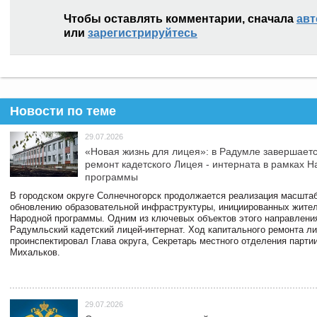
Чтобы оставлять комментарии, сначала
авт
или
зарегистрируйтесь
Новости по теме
29.07.2026
«Новая жизнь для лицея»: в Радумле завершает
ремонт кадетского Лицея - интерната в рамках 
программы
В городском округе Солнечногорск продолжается реализация масштаб
обновлению образовательной инфраструктуры, инициированных жите
Народной программы. Одним из ключевых объектов этого направлени
Радумльский кадетский лицей-интернат. Ход капитального ремонта л
проинспектировал Глава округа, Секретарь местного отделения парти
Михальков.
29.07.2026