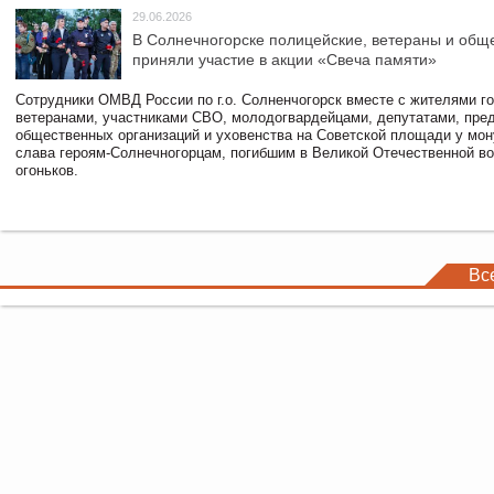
29.06.2026
В Солнечногорске полицейские, ветераны и общ
приняли участие в акции «Свеча памяти»
Сотрудники ОМВД России по г.о. Солненчогорск вместе с жителями го
ветеранами, участниками СВО, молодогвардейцами, депутатами, пре
общественных организаций и уховенства на Советской площади у мо
слава героям-Солнечногорцам, погибшим в Великой Отечественной во
огоньков.
Вс