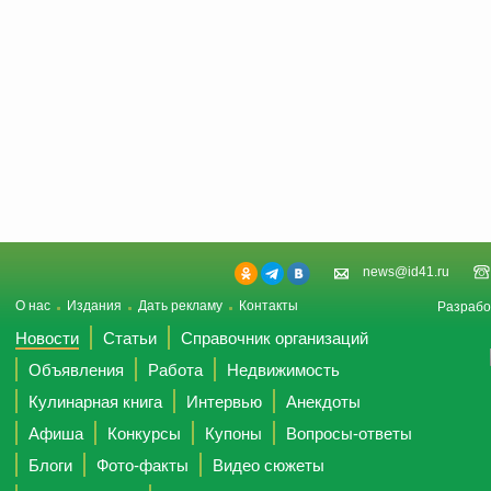
news@id41.ru
О нас
Издания
Дать рекламу
Контакты
Разрабо
Новости
Статьи
Справочник организаций
Объявления
Работа
Недвижимость
Кулинарная книга
Интервью
Анекдоты
Афиша
Конкурсы
Купоны
Вопросы-ответы
Блоги
Фото-факты
Видео сюжеты