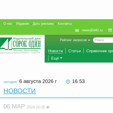
О нас
Издания
Дать рекламу
Контакты
news@id41.ru
Рейтинг запросов
Новости
Статьи
Справочник ор
Ещё
6 августа 2026
г
16:53
сегодня:
НОВОСТИ
06 МАР
2024 10:26