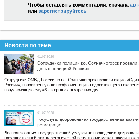
Чтобы оставлять комментарии, сначала
авт
или
зарегистрируйтесь
Новости по теме
01.07.2026
Сотрудники полиции г.о. Солнечногорск провели
день с полицией России»
Сотрудники ОМВД России по г.о. Солнечногорск провели акцию «Один
России», направленную на профориентацию подрастающего поколени
популяризацию службы в органах внутренних дел.
01.07.2026
Госуслуга: добровольная государственная дакти
регистрация
Воспользоваться государственной услугой по проведению доброволь
государственной дактилоскопической регистрации может любой гражд