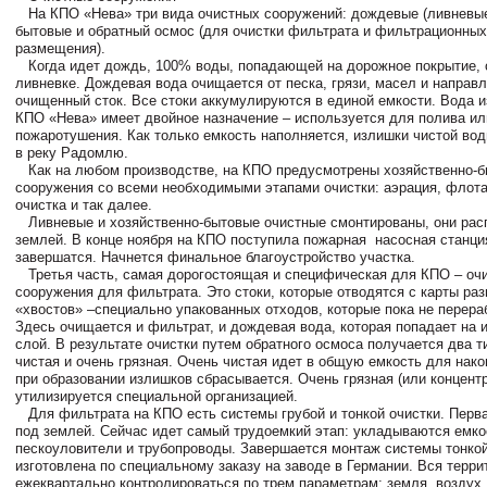
На КПО «Нева» три вида очистных сооружений: дождевые (ливневые)
бытовые и обратный осмос (для очистки фильтрата и фильтрационных
размещения).
Когда идет дождь, 100% воды, попадающей на дорожное покрытие, 
ливневке. Дождевая вода очищается от песка, грязи, масел и направл
очищенный сток. Все стоки аккумулируются в единой емкости. Вода и
КПО «Нева» имеет двойное назначение – используется для полива ил
пожаротушения. Как только емкость наполняется, излишки чистой во
в реку Радомлю.
Как на любом производстве, на КПО предусмотрены хозяйственно-б
сооружения со всеми необходимыми этапами очистки: аэрация, флота
очистка и так далее.
Ливневые и хозяйственно-бытовые очистные смонтированы, они рас
землей. В конце ноября на КПО поступила пожарная насосная станци
завершатся. Начнется финальное благоустройство участка.
Третья часть, самая дорогостоящая и специфическая для КПО – оч
сооружения для фильтрата. Это стоки, которые отводятся с карты ра
«хвостов» –специально упакованных отходов, которые пока не перер
Здесь очищается и фильтрат, и дождевая вода, которая попадает на 
слой. В результате очистки путем обратного осмоса получается два т
чистая и очень грязная. Очень чистая идет в общую емкость для нак
при образовании излишков сбрасывается. Очень грязная (или концентр
утилизируется специальной организацией.
Для фильтрата на КПО есть системы грубой и тонкой очистки. Перв
под землей. Сейчас идет самый трудоемкий этап: укладываются емкос
пескоуловители и трубопроводы. Завершается монтаж системы тонкой
изготовлена по специальному заказу на заводе в Германии. Вся терри
ежеквартально контролироваться по трем параметрам: земля, воздух,