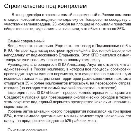
Строительство под контролем
В конце декабря откроется самый современный в России комплекс
отходов, который возводится неподалеку от Поварово, по соседству 
участками зеленоградцев. 25 ноября на площадке побывали представ
общественности, журналисты и выяснили, что объект готов на 86%.
Самый современный
Все в мире относительно. Еще пять лет назад в Подмосковье не бы
КПО. Четыре года назад построен крупнейший в Восточной Европе ко
неподалеку от подмосковного Егорьевска. Этот КПО считался самым
теперь уступит пальму первенства новому комплексу.
Руководитель строящегося КПО Александр Апухтин отметил, что эт
единственный в России комплекс, в котором все процессы сортировки
происходят внутри единого периметра, что существенно снижает шум
исключает запах и загрязнение территории разлетающимися пакетами
отбираться 35 и более компонентов вторсырья, на переработку отпра
отходов (на сегодня это самый высокий показатель в отрасли).
Еще один плюс КПО «Нева» – процесс компостирования в герметичн
Создаются условия для превращения биологических отходов в технич
этом закрытое под единый периметр предприятие исключит неприятны
окрестностях.
Уровень автоматизации нового предприятия повысился на три процен
83%, и это немалое достижение: машины заменят труд нескольких со
слову, на предприятии создается 526 рабочих мест.
Очистные сооружения