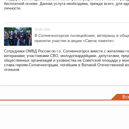
бесплатной основе. Данная услуга необходима, прежде всего, для и
личности.
29.06.2026
В Солнечногорске полицейские, ветераны и общ
приняли участие в акции «Свеча памяти»
Сотрудники ОМВД России по г.о. Солненчогорск вместе с жителями го
ветеранами, участниками СВО, молодогвардейцами, депутатами, пре
общественных организаций и уховенства на Советской площади у мо
слава героям-Солнечногорцам, погибшим в Великой Отечественной во
огоньков.
Вс