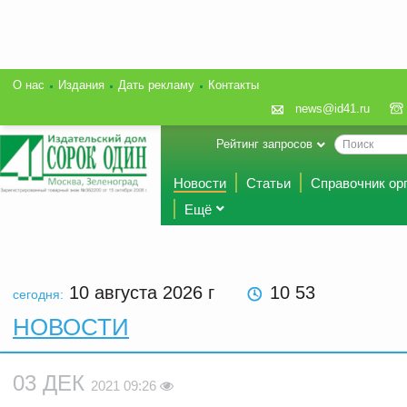
О нас
Издания
Дать рекламу
Контакты
news@id41.ru
Рейтинг запросов
Новости
Статьи
Справочник ор
Ещё
10 августа 2026
г
10 53
сегодня:
НОВОСТИ
03 ДЕК
2021 09:26