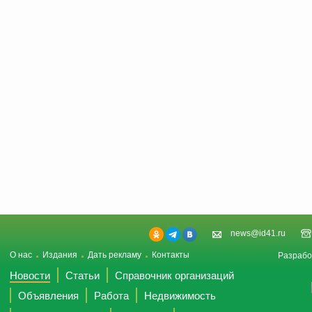
news@id41.ru
О нас
Издания
Дать рекламу
Контакты
Разрабо
Новости
Статьи
Справочник организаций
Объявления
Работа
Недвижимость