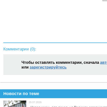
Комментарии (
0
):
Чтобы оставлять комментарии, сначала
авт
или
зарегистрируйтесь
Новости по теме
29.07.2026