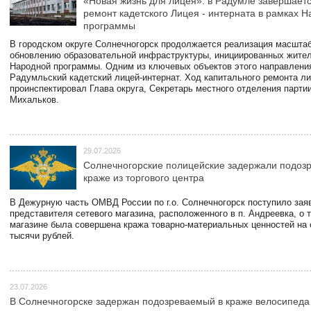
«Новая жизнь для лицея»: в Радумле завершает
ремонт кадетского Лицея - интерната в рамках 
программы
В городском округе Солнечногорск продолжается реализация масштаб
обновлению образовательной инфраструктуры, инициированных жите
Народной программы. Одним из ключевых объектов этого направлени
Радумльский кадетский лицей-интернат. Ход капитального ремонта л
проинспектировал Глава округа, Секретарь местного отделения парти
Михальков.
29.07.2026
Солнечногорские полицейские задержали подоз
краже из торгового центра
В Дежурную часть ОМВД России по г.о. Солнечногорск поступило зая
представителя сетевого магазина, расположенного в п. Андреевка, о т
магазине была совершена кража товарно-материальных ценностей на
тысячи рублей.
23.07.2026
В Солнечногорске задержан подозреваемый в краже велосипеда