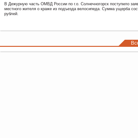
В Дежурную часть ОМВД России по г.о. Солнечногорск поступило зая
местного жителя о краже из подъезда велосипеда. Сумма ущерба сос
рублей.
Вс