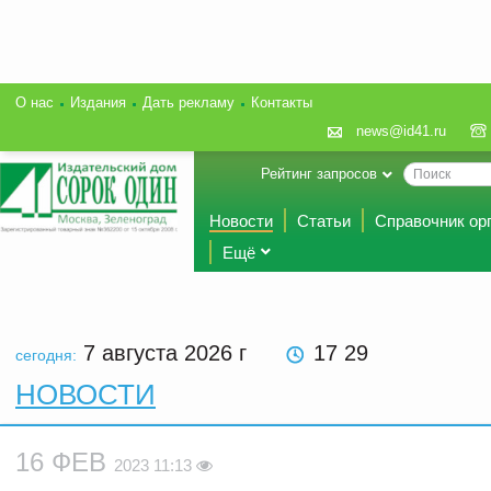
О нас
Издания
Дать рекламу
Контакты
news@id41.ru
Рейтинг запросов
Новости
Статьи
Справочник ор
Ещё
7 августа 2026
г
17 29
сегодня:
НОВОСТИ
16 ФЕВ
2023 11:13