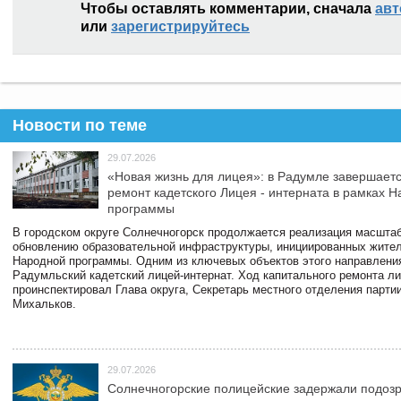
Чтобы оставлять комментарии, сначала
авт
или
зарегистрируйтесь
Новости по теме
29.07.2026
«Новая жизнь для лицея»: в Радумле завершает
ремонт кадетского Лицея - интерната в рамках 
программы
В городском округе Солнечногорск продолжается реализация масштаб
обновлению образовательной инфраструктуры, инициированных жите
Народной программы. Одним из ключевых объектов этого направлени
Радумльский кадетский лицей-интернат. Ход капитального ремонта л
проинспектировал Глава округа, Секретарь местного отделения парти
Михальков.
29.07.2026
Солнечногорские полицейские задержали подоз