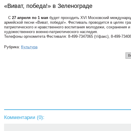
«Виват, победа!» в Зеленограде
С
27 апреля по 1 мая
будет проходить XVI Московский междунар
армейской песни «Виват, победа!». Фестиваль проводится в целях гр
патриотического и нравственного воспитания молодежи, сохранения 
художественного
военно-патриотического
наследия.
Телефоны оргкомитета Фестиваля:
8-499-7347065
(т/факс),
8-499-7340
Рубрика:
Культура
В
Комментарии (
0
):