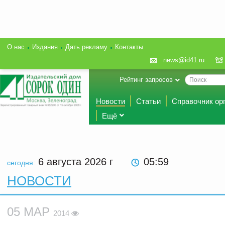
О нас
Издания
Дать рекламу
Контакты
news@id41.ru
Рейтинг запросов
Новости
Статьи
Справочник ор
Ещё
6 августа 2026
г
05:59
сегодня:
НОВОСТИ
05 МАР
2014