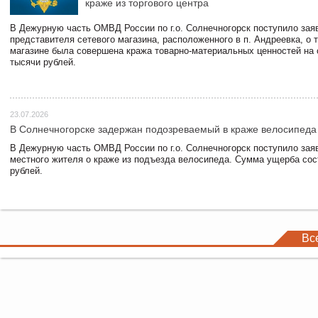
краже из торгового центра
В Дежурную часть ОМВД России по г.о. Солнечногорск поступило зая
представителя сетевого магазина, расположенного в п. Андреевка, о т
магазине была совершена кража товарно-материальных ценностей на
тысячи рублей.
23.07.2026
В Солнечногорске задержан подозреваемый в краже велосипеда
В Дежурную часть ОМВД России по г.о. Солнечногорск поступило зая
местного жителя о краже из подъезда велосипеда. Сумма ущерба сос
рублей.
Вс