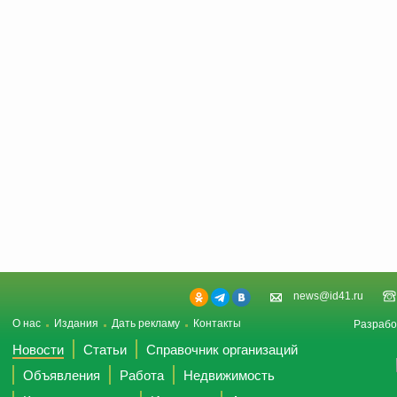
news@id41.ru
О нас
Издания
Дать рекламу
Контакты
Разрабо
Новости
Статьи
Справочник организаций
Объявления
Работа
Недвижимость