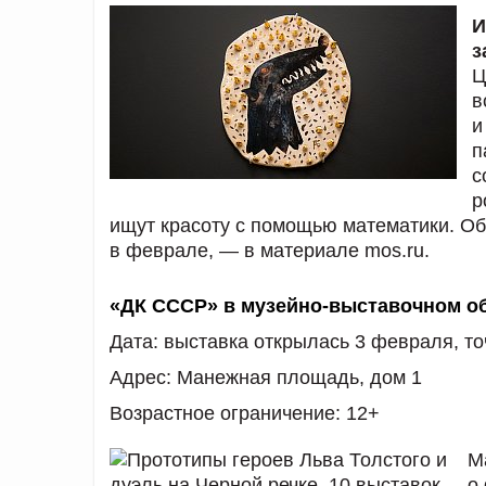
И
з
Ц
в
и
п
с
р
ищут красоту с помощью математики. Об 
в феврале, — в материале mos.ru.
«ДК СССР» в музейно-выставочном о
Дата:
выставка открылась
3 февраля, то
Адрес:
Манежная площадь, дом 1
Возрастное ограничение:
12+
М
о