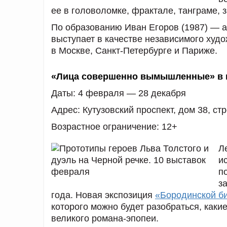
ее в головоломке, фрактале, танграме, 
По образованию Иван Егоров (1987) — а
выступает в качестве независимого худо
в Москве, Санкт-Петербурге и Париже.
«Лица совершенно вымышленные» в м
Даты:
4 февраля — 28 декабря
Адрес:
Кутузовский проспект, дом 38, ст
Возрастное ограничение:
12+
Л
и
п
з
года. Новая экспозиция
«Бородинской б
которого можно будет разобраться, каки
великого романа-эпопеи.