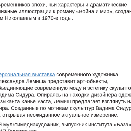
ременников эпохи, чьи характеры и драматические
нижные иллюстрации к роману «Война и мир», созда
м Николаевым в 1970-е годы.
ерсональная выставка
современного художника
лександра Лемиша представит арт-объекты,
бъединяющие современную моду и эстетику скульпт
адима Сидура. Опираясь на находки дизайнера оде
зыканта Канье Уэста, Лемиш предлагает взглянуть н
мира. Созданные по мотивам скульптур Вадима Сиду
, открывая неожиданное актуальное измерение.
 мультимедиахудожник, выпускник института «База»