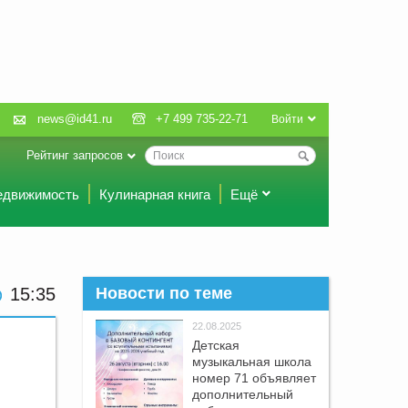
news@id41.ru
+7 499 735-22-71
Войти
Рейтинг запросов
едвижимость
Кулинарная книга
Ещё
15 35
Новости по теме
22.08.2025
Детская
музыкальная школа
номер 71 объявляет
дополнительный