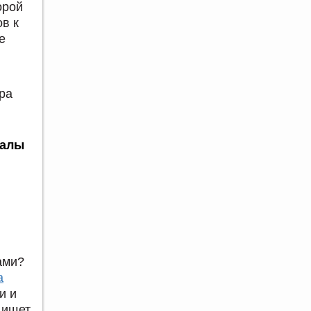
орой
в к
е
ра
залы
ами?
а
и и
 ищет