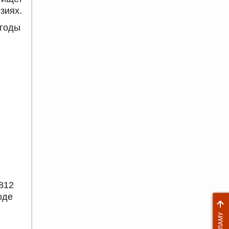
зиях.
 годы
812
оде