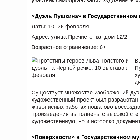
участник самоорганизации художников 
«Дуэль Пушкина» в Государственном 
Даты:
10–26 февраля
Адрес:
улица Пречистенка, дом 12/2
Возрастное ограничение:
6+
В
П
х
д
Существует множество изображений дуэ
художественный проект был разработан 
живописных работах пошагово воссоздае
произведения выполнены с высокой сте
художественную, но и историко-докумен
«Поверхности» в Государственном м