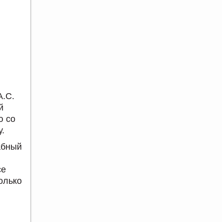
А.С.
й
ю со
у.
абный
се
олько