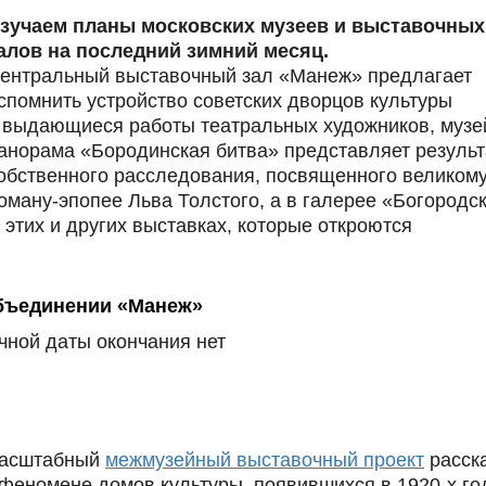
зучаем планы московских музеев и выставочных
алов на последний зимний месяц.
ентральный выставочный зал «Манеж» предлагает
спомнить устройство советских дворцов культуры
 выдающиеся работы театральных художников, музе
анорама «Бородинская битва» представляет резуль
обственного расследования, посвященного великом
оману-эпопее Льва Толстого, а в галерее «Богородс
этих и других выставках, которые откроются
бъединении «Манеж»
чной даты окончания нет
асштабный
межмузейный выставочный проект
расск
 феномене домов культуры, появившихся в 1920-х го