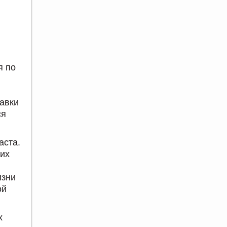
я по
тавки
ся
аста.
ких
изни
ой
х