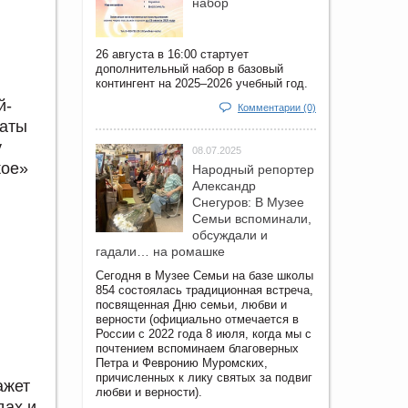
набор
26 августа в 16:00 стартует
дополнительный набор в базовый
контингент на 2025–2026 учебный год.
й-
Комментарии (0)
таты
у
08.07.2025
кое»
Народный репортер
Александр
Снегуров: В Музее
Семьи вспоминали,
обсуждали и
гадали… на ромашке
Сегодня в Музее Семьи на базе школы
854 состоялась традиционная встреча,
посвященная Дню семьи, любви и
верности (официально отмечается в
России с 2022 года 8 июля, когда мы с
почтением вспоминаем благоверных
Петра и Февронию Муромских,
причисленных к лику святых за подвиг
ажет
любви и верности).
дах и