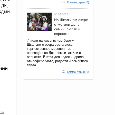
Комментарии (0)
 ДК,
аждый
08.07.2025
На Школьном озере
отметили День
и
семьи, любви и
верности
7 июля на живописном берегу
Школьного озера состоялось
торжественное мероприятие,
посвящённое Дню семьи, любви и
верности. В этот день здесь царила
атмосфера уюта, радости и семейного
тепла.
нии
Комментарии (0)
ла