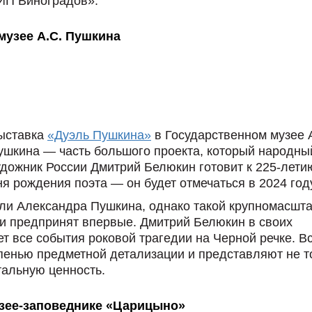
«ИП Виноградов».
музее А.С. Пушкина
ыставка
«Дуэль Пушкина»
в Государственном музее 
ушкина — часть большого проекта, который народны
удожник России Дмитрий Белюкин готовит к 225-лети
ня рождения поэта — он будет отмечаться в 2024 год
ли Александра Пушкина, однако такой крупномасшт
и предпринят впервые. Дмитрий Белюкин в своих
т все события роковой трагедии на Черной речке. В
пенью предметной детализации и представляют не т
тальную ценность.
узее-заповеднике «Царицыно»