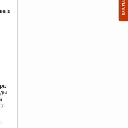
нные
ора
жды
а
ра
,