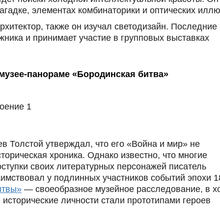
загадке, элементах комбинаторики и оптических иллю
рхитектор, также он изучал светодизайн. Последние
жника и принимает участие в групповых выставках
узее-панораме «Бородинская битва»
роение 1
ев Толстой утверждал, что его «Война и мир» не
сторическая хроника. Однако известно, что многие
оступки своих литературных персонажей писатель
аимствовал у подлинных участников событий эпохи 1
итвы»
— своеобразное музейное расследование, в х
е исторические личности стали прототипами героев