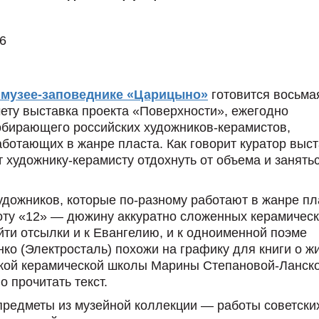
6
 музее-заповеднике «Царицыно»
готовится восьма
чету выставка проекта «Поверхности», ежегодно
обирающего российских художников-керамистов,
аботающих в жанре пласта. Как говорит куратор выс
т художнику-керамисту отдохнуть от объема и занять
удожников, которые по-разному работают в жанре пл
оту «12» — дюжину аккуратно сложенных керамичес
йти отсылки и к Евангелию, и к одноименной поэме
ко (Электросталь) похожи на графику для книги о ж
ской керамической школы Марины Степановой-Ланск
о прочитать текст.
предметы из музейной коллекции — работы советски