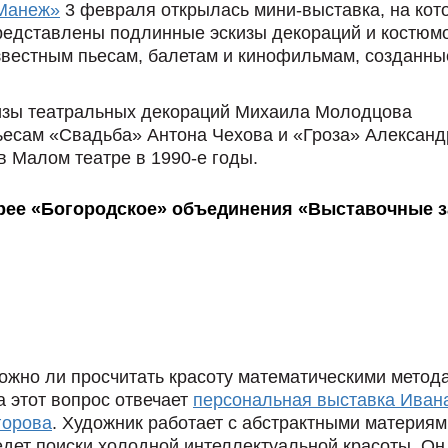
Манеж»
3 февраля открылась мини-выставка, на кот
редставлены подлинные эскизы декораций и костюмо
звестным пьесам, балетам и кинофильмам, созданны
изы театральных декораций Михаила Молодцова
ьесам «Свадьба» Антона Чехова и «Гроза» Александ
в Малом театре в 1990-е годы.
ерее «Богородское» объединения «Выставочные 
ожно ли просчитать красоту математическими метод
а этот вопрос отвечает
персональная выставка Иван
горова
. Художник работает с абстрактными материям
едет поиски холодной интеллектуальной красоты. Он