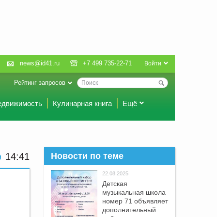
news@id41.ru
+7 499 735-22-71
Войти
Рейтинг запросов
едвижимость
Кулинарная книга
Ещё
14:41
Новости по теме
22.08.2025
Детская
музыкальная школа
номер 71 объявляет
дополнительный