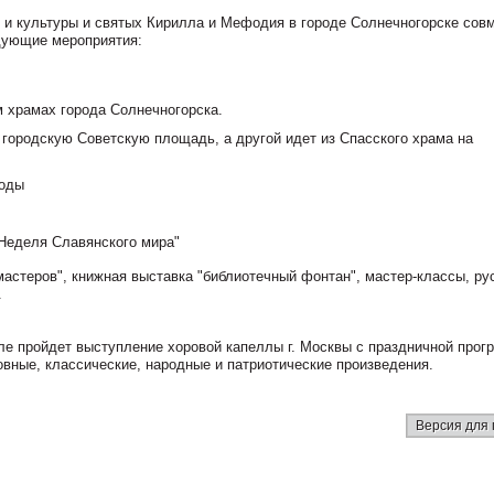
 и культуры и святых Кирилла и Мефодия в городе Солнечногорске совм
дующие мероприятия:
 храмах города Солнечногорска.
а городскую Советскую площадь, а другой идет из Спасского храма на
ходы
"Неделя Славянского мира"
мастеров", книжная выставка "библиотечный фонтан", мастер-классы, ру
.
ле пройдет выступление хоровой капеллы г. Москвы с праздничной прог
вные, классические, народные и патриотические произведения.
Версия для 