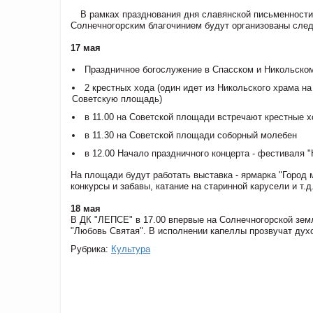
В рамках празднования дня славянской письменности
Солнечногорским благочинием будут организованы сле
17 мая
Праздничное богослужение в Спасском и Никольском
2 крестных хода (один идет из Никольского храма н
Советскую площадь)
в 11.00 на Советской площади встречают крестные 
в 11.30 на Советской площади соборный молебен
в 12.00 Начало праздничного концерта - фестиваля 
На площади будут работать выставка - ярмарка "Город 
конкурсы и забавы, катание на старинной карусели и т.д
18 мая
В ДК "ЛЕПСЕ" в 17.00 впервые на Солнечногорской зем
"Любовь Святая". В исполнении капеллы прозвучат духо
Рубрика:
Культура