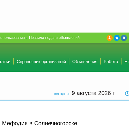
использования
Правила подачи объявлений
татьи
Справочник организаций
Объявления
Работа
Н
9 августа 2026
г
сегодня:
и Мефодия в Солнечногорске