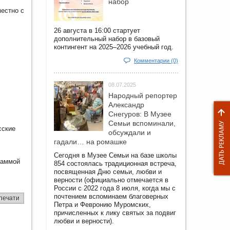
набор
естно с
26 августа в 16:00 стартует
дополнительный набор в базовый
контингент на 2025–2026 учебный год.
Комментарии (0)
08.07.2025
Народный репортер
Александр
Снегуров: В Музее
Семьи вспоминали,
сские
обсуждали и
гадали… на ромашке
Сегодня в Музее Семьи на базе школы
раммой
854 состоялась традиционная встреча,
посвященная Дню семьи, любви и
верности (официально отмечается в
России с 2022 года 8 июля, когда мы с
почтением вспоминаем благоверных
печати
Петра и Февронию Муромских,
причисленных к лику святых за подвиг
любви и верности).