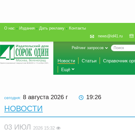
О нас
Издания
Дать рекламу
Контакты
news@id41.ru
Рейтинг запросов
Новости
Статьи
Справочник ор
Ещё
8 августа 2026
г
19:26
сегодня:
НОВОСТИ
03 ИЮЛ
2026 15:32