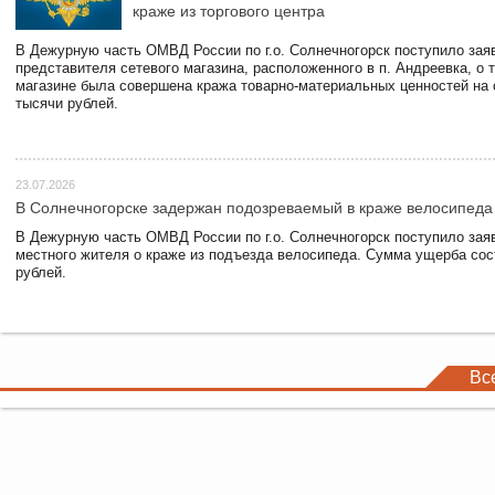
краже из торгового центра
В Дежурную часть ОМВД России по г.о. Солнечногорск поступило зая
представителя сетевого магазина, расположенного в п. Андреевка, о т
магазине была совершена кража товарно-материальных ценностей на
тысячи рублей.
23.07.2026
В Солнечногорске задержан подозреваемый в краже велосипеда
В Дежурную часть ОМВД России по г.о. Солнечногорск поступило зая
местного жителя о краже из подъезда велосипеда. Сумма ущерба сос
рублей.
Вс