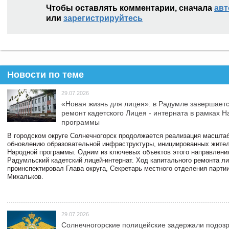
Чтобы оставлять комментарии, сначала
авт
или
зарегистрируйтесь
Новости по теме
29.07.2026
«Новая жизнь для лицея»: в Радумле завершает
ремонт кадетского Лицея - интерната в рамках 
программы
В городском округе Солнечногорск продолжается реализация масштаб
обновлению образовательной инфраструктуры, инициированных жите
Народной программы. Одним из ключевых объектов этого направлени
Радумльский кадетский лицей-интернат. Ход капитального ремонта л
проинспектировал Глава округа, Секретарь местного отделения парти
Михальков.
29.07.2026
Солнечногорские полицейские задержали подоз