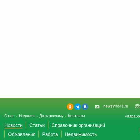
news@id41.ru
О нас
Издания
Дать рекламу
Контакты
Разрабо
Новости
Статьи
Справочник организаций
Объявления
Работа
Недвижимость