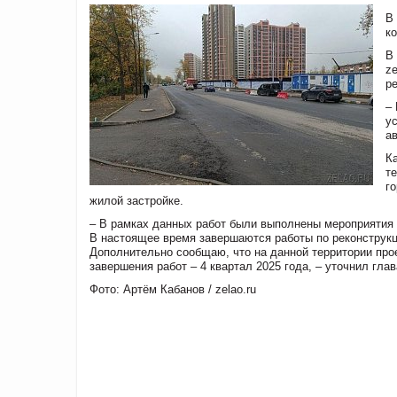
В
к
В
z
р
–
у
а
К
т
г
жилой застройке.
– В рамках данных работ были выполнены мероприятия 
В настоящее время завершаются работы по реконструкц
Дополнительно сообщаю, что на данной территории про
завершения работ – 4 квартал 2025 года, – уточнил гла
Фото: Артём Кабанов / zelao.ru