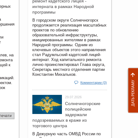
ремонт кадетского Лицея -
нерных
интерната в рамках Народной
программы
а
В городском округе Солнечногорск
вершения
продолжается реализация масштабных
проектов по обновлению
образовательной инфраструктуры,
ли
инициированных жителями в рамках
т
Народной программы. Одним из
ключевых объектов этого направления
стал Радумльский кадетский лицей-
лев, на
интернат. Ход капитального ремонта
ремонта
лично проинспектировал Глава округа,
ющей к
Секретарь местного отделения партии
Константин Михальков.
икаций.
ектом.
Комментарии (0)
рок
29.07.2026
Солнечногорские
полицейские
задержали
печати
подозреваемых в краже из
торгового центра
В Дежурную часть ОМВД России по