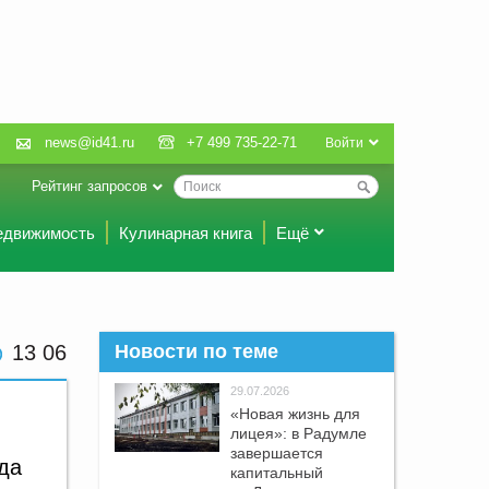
news@id41.ru
+7 499 735-22-71
Войти
Рейтинг запросов
едвижимость
Кулинарная книга
Ещё
13:06
Новости по теме
29.07.2026
«Новая жизнь для
лицея»: в Радумле
завершается
да
капитальный