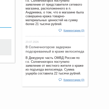
г.о. Солнечногорск поступило
заявление от представителя сетевого
магазина, расположенного в п.
Андреевка, о том, что в магазине была
совершена кража товарно-
материальных ценностей на сумму
более 21 тысячи рублей.
Комментарии (0)
23.07.2026
В Солнечногорске задержан
подозреваемый в краже велосипеда
В Дежурную часть ОМВД России по
г.о. Солнечногорск поступило
заявление от местного жителя о краже
из подъезда велосипеда. Сумма
ущерба составила 22 тысячи рублей.
Комментарии (0)