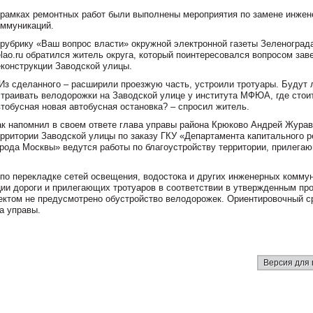
 рамках ремонтных работ были выполнены мероприятия по замене инже
оммуникаций.
 рубрику «Ваш вопрос власти» окружной электронной газеты Зеленоград
elao.ru обратился житель округа, который поинтересовался вопросом за
еконструкции Заводской улицы.
 Из сделанного – расширили проезжую часть, устроили тротуары. Будут 
страивать велодорожки на Заводской улице у института МФЮА, где стои
втобусная новая автобусная остановка? – спросил житель.
ак напомнил в своем ответе глава управы района Крюково Андрей Журав
ерритории Заводской улицы по заказу ГКУ «Департамента капитального 
орода Москвы» ведутся работы по благоустройству территории, прилега
по перекладке сетей освещения, водостока и других инженерных коммун
ии дороги и прилегающих тротуаров в соответствии в утвержденным про
ектом не предусмотрено обустройство велодорожек. Ориентировочный с
ва управы.
Версия для 