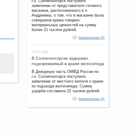
г.о. Солнечногорск поступило
заявление от представителя сетевого
магазина, расположенного в п.
Андреевка, о том, что в магазине была
совершена кража товарно-
материальных ценностей на сумму
более 21 тысячи рублей.
Комментарии (0)
23.07.2026
В Солнечногорске задержан
подозреваемый в краже велосипеда
В Дежурную часть ОМВД России по
г.о. Солнечногорск поступило
заявление от местного жителя о краже
из подъезда велосипеда. Сумма
ущерба составила 22 тысячи рублей.
Комментарии (0)