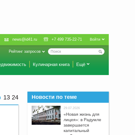
news@id41.ru
+7 499 735-22-71
Войти
Рейтинг запросов
едвижимость
Кулинарная книга
Ещё
13 24
Новости по теме
29.07.2026
«Новая жизнь для
лицея»: в Радумле
завершается
капитальный