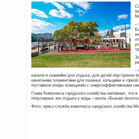
С
б
М
–
Б
и
о
у
т
З
р
–
качели и скамейки для отдыха, для детей обустроили 
канатными элементами для лазанья, кольцами и горкой
поставили опоры освещения с энергоэффективными св
Глава Комплекса городского хозяйства напомнил, что в
популярных зон отдыха у воды – возле «Быково болото»
Фото: пресс-служба комплекса городского хозяйства М