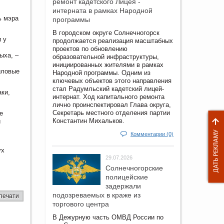
ремонт кадетского Лицея -
интерната в рамках Народной
ь мэра
программы
В городском округе Солнечногорск
 у
продолжается реализация масштабных
проектов по обновлению
ыха, –
образовательной инфраструктуры,
инициированных жителями в рамках
иловые
Народной программы. Одним из
ключевых объектов этого направления
стал Радумльский кадетский лицей-
ки,
интернат. Ход капитального ремонта
лично проинспектировал Глава округа,
Секретарь местного отделения партии
е
Константин Михальков.
и
Комментарии (0)
ух
29.07.2026
Солнечногорские
полицейские
задержали
подозреваемых в краже из
печати
торгового центра
В Дежурную часть ОМВД России по