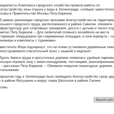
пециалисты Комплекса городского хозяйства провели работы по
лагоустройству зоны отдыха у воды в Зеленограде, сообщил заместител
осквы в Правительстве Москвы Петр Бирюков.
 В рамках реализации городских программ благоустройства на территории
ольшого городского пруда, расположенного в районе Савелки, обновили
нфраструктуру для спортивных тренировок, досуга с детьми и тихого отд
тметил Петр Бирюков. – Для любителей пляжного волейбола на месте
старевших оборудовали три современные площадки, в зоне воркаута – с
ренажеры и комплексы с турниками».
аместитель Мэра подчеркнул, что на пляже установили деревянные лежа
еконструировали спасательный пункт с вышкой и медпункт.
 Вдоль берега пруда и прогулочных дорожек появились удобные парковы
большую игровую зону с мини-скалодромом, лестницами, разнообразным
, – рассказал Петр Бирюков. – Обновили покрытие пешеходных дорожек,
етильниками.
 прошлом году в Зеленограде было проведено благоустройство сразу дв
 в районе Матушкино и вокруг озера Школьное в районе Силино.
осквы
Версия для 