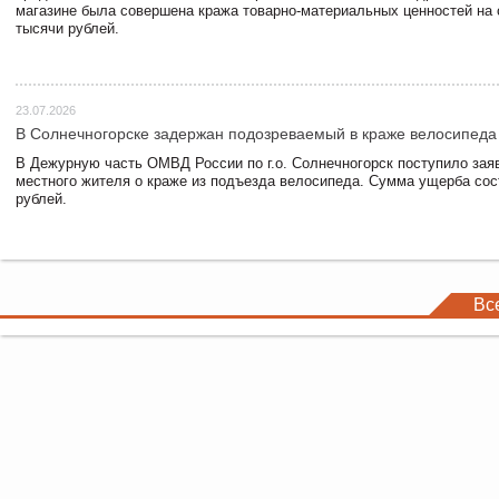
магазине была совершена кража товарно-материальных ценностей на
тысячи рублей.
23.07.2026
В Солнечногорске задержан подозреваемый в краже велосипеда
В Дежурную часть ОМВД России по г.о. Солнечногорск поступило зая
местного жителя о краже из подъезда велосипеда. Сумма ущерба сос
рублей.
Вс