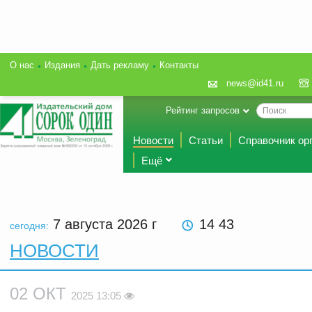
О нас
Издания
Дать рекламу
Контакты
news@id41.ru
Рейтинг запросов
Новости
Статьи
Справочник ор
Ещё
7 августа 2026
г
14 43
сегодня:
НОВОСТИ
02 ОКТ
2025 13:05