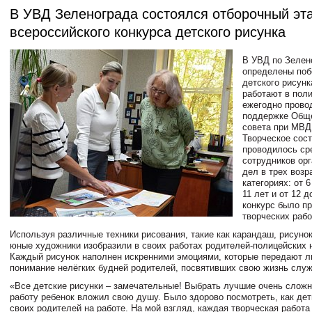
В УВД Зеленограда состоялся отборочный эт
всероссийского конкурса детского рисунка
В УВД по Зелен
определены поб
детского рисун
работают в поли
ежегодно прово
поддержке Общ
совета при МВД
Творческое сос
проводилось ср
сотрудников орг
дел в трех возр
категориях: от 6
11 лет и от 12 д
конкурс было п
творческих рабо
Используя различные техники рисования, такие как карандаш, рисуно
юные художники изобразили в своих работах родителей-полицейских 
Каждый рисунок наполнен искренними эмоциями, которые передают л
понимание нелёгких будней родителей, посвятивших свою жизнь слу
«Все детские рисунки – замечательные! Выбрать лучшие очень слож
работу ребенок вложил свою душу. Было здорово посмотреть, как де
своих родителей на работе. На мой взгляд, каждая творческая работа