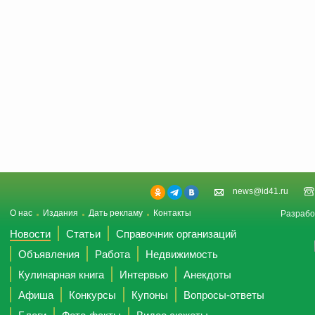
news@id41.ru
О нас
Издания
Дать рекламу
Контакты
Разрабо
Новости
Статьи
Справочник организаций
Объявления
Работа
Недвижимость
Кулинарная книга
Интервью
Анекдоты
Афиша
Конкурсы
Купоны
Вопросы-ответы